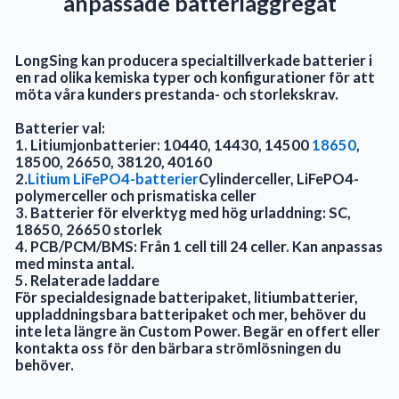
anpassade batteriaggregat
LongSing kan producera specialtillverkade batterier i
en rad olika kemiska typer och konfigurationer för att
möta våra kunders prestanda- och storlekskrav.
Batterier val:
1. Litiumjonbatterier: 10440, 14430, 14500
18650
,
18500, 26650, 38120, 40160
2.
Litium LiFePO4-batterier
Cylinderceller, LiFePO4-
polymerceller och prismatiska celler
3. Batterier för elverktyg med hög urladdning: SC,
18650, 26650 storlek
4. PCB/PCM/BMS: Från 1 cell till 24 celler. Kan anpassas
med minsta antal.
5. Relaterade laddare
För specialdesignade batteripaket, litiumbatterier,
uppladdningsbara batteripaket och mer, behöver du
inte leta längre än Custom Power. Begär en offert eller
kontakta oss för den bärbara strömlösningen du
behöver.