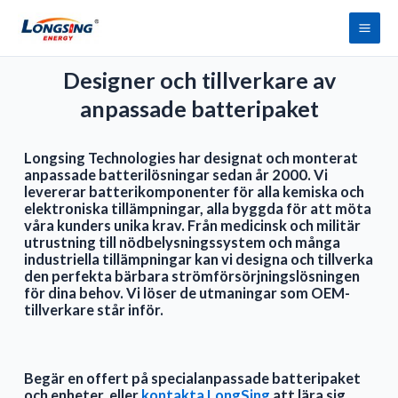
Hoppa
Huv
till
innehåll
Designer och tillverkare av
anpassade batteripaket
Longsing Technologies har designat och monterat
anpassade batterilösningar sedan år 2000.
Vi
levererar batterikomponenter för alla kemiska och
elektroniska tillämpningar, alla byggda för att möta
våra kunders unika krav.
Från medicinsk och militär
utrustning till nödbelysningssystem och många
industriella tillämpningar kan vi designa och tillverka
den perfekta bärbara strömförsörjningslösningen
för dina behov. Vi löser de utmaningar som OEM-
tillverkare står inför.
Begär en offert på specialanpassade batteripaket
och enheter, eller
kontakta LongSing
att lära sig