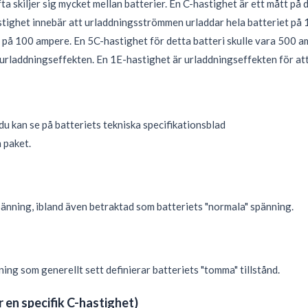
a skiljer sig mycket mellan batterier. En C-hastighet är ett mått på d
stighet innebär att urladdningsströmmen urladdar hela batteriet på 1
å 100 ampere. En 5C-hastighet för detta batteri skulle vara 500 am
urladdningseffekten. En 1E-hastighet är urladdningseffekten för att
du kan se på batteriets tekniska specifikationsblad
 paket.
änning, ibland även betraktad som batteriets "normala" spänning.
ing som generellt sett definierar batteriets "tomma" tillstånd.
r en specifik C-hastighet)