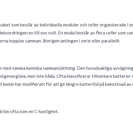
ket som består av individuella moduler och celler organiserade i seri
leksordningen en till sex volt. En modul består av flera celler som vanl
na kopplas samman, återigen antingen i serie eller parallellt.
terier med samma kemiska sammansättning. Den huvudsakliga avvägninge
ögenergiska, men inte båda. Ofta klassificerar tillverkare batterier
att kemin har modifierats för att ge längre batteritid på bekostnad av 
ström ofta som en C-hastighet.