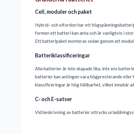
Cell, moduler och paket
Hybrid- och elfordon har ett högspänningsbatteripa
formen ett batteri kan anta och är vanligtvis i stor
Ett batteripaket monteras sedan genom att moduler
Batteriklassificeringar
Alla batterier är inte skapade lika, inte ens bat
batterier kan antingen vara högpresterande eller h
klassificeringar är hög hållbarhet, vilket innebär 
C- och E-satser
Vid beskrivning av batterier uttrycks urladdnings