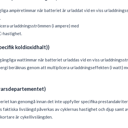
gliga ampèretimmar när batteriet är urladdat vid en viss urladdnings
.
licera urladdningsströmmen (i ampere) med
C-hastighet.
pecifik koldioxidhalt))
illgängliga wattimmar när batteriet urladdas vid en viss urladdningss
nergi beräknas genom att multiplicera urladdningseffekten (i watt) m
svarsdepartementet)
riet kan genomgå innan det inte uppfyller specifika prestandakriteri
s faktiska livslängd påverkas av cyklernas hastighet och djup samt
kortare är cykellivslängden.