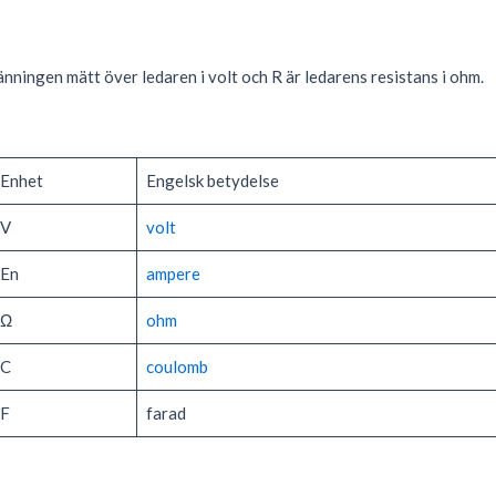
nningen mätt över ledaren i volt och R är ledarens resistans i ohm.
Enhet
Engelsk betydelse
V
volt
En
ampere
Ω
ohm
C
coulomb
F
farad