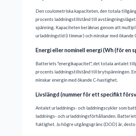
Den coulometriska kapaciteten, den totala tillgän
procents laddningstillstånd till avstängningsläget
spänning. Kapaciteten beräknas genom att multip
urladdningstid (i timmar) och minskar med ökande 
Energi eller nominell energi (Wh (för en s
Batteriets "energikapacitet", det totala antalet t
procents laddningstillstånd till brytspänningen. E
minskar energin med ökande C-hastighet.
Livslängd (nummer för ett specifikt för
Antalet urladdnings- och laddningscykler som batte
laddnings- och urladdningsförhållanden. Batteriet
fuktighet. Ju högre utgångsgräns (DOD) är, desto 