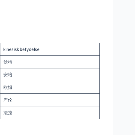
kinesisk betydelse
伏特
安培
欧姆
库伦
法拉