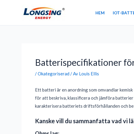
Hoppa
till
HEM
IOT-BATT
innehåll
Inläggsnavigering
Batterispecifikationer fö
/
Okategoriserad
/ Av
Louis Ellis
Ett batteri är en anordning som omvandlar kemisk 
för att beskriva, klassificera och jämföra batteri
karakterisera batteriets driftsförhållanden och be
Kanske vill du sammanfatta vad vi lä
Ohms lag: