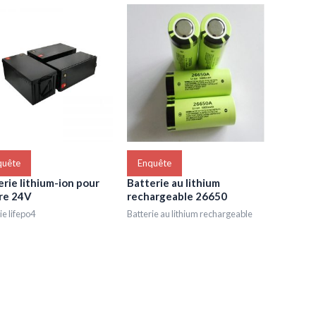
quête
Enquête
erie lithium-ion pour
Batterie au lithium
ire 24V
rechargeable 26650
ie lifepo4
Batterie au lithium rechargeable