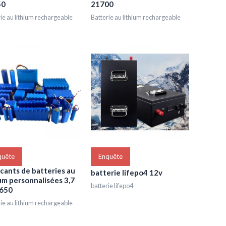
50
21700
ie au lithium rechargeable
Batterie au lithium rechargeable
quête
Enquête
icants de batteries au
batterie lifepo4 12v
ium personnalisées 3,7
batterie lifepo4
650
ie au lithium rechargeable