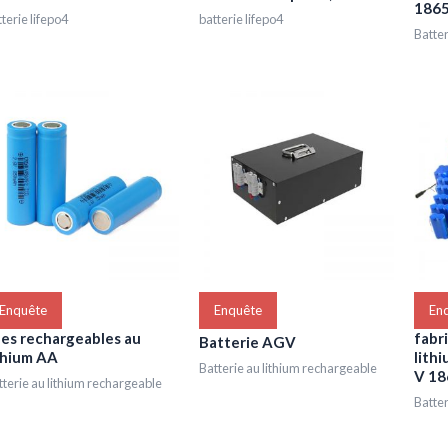
186
terie lifepo4
batterie lifepo4
Batter
Enquête
Enquête
En
les rechargeables au
fabr
Batterie AGV
thium AA
lith
Batterie au lithium rechargeable
V 18
tterie au lithium rechargeable
Batter