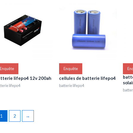
Enquête
Enquête
En
batt
tterie lifepo4 12v 200ah
cellules de batterie lifepo4
sola
terie lifepo4
batterie lifepo4
batter
1
2
→