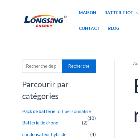
Aller
au
MAISON
BATTERIE IOT
contenu
CONTACT
BLOG
Ac
R
Recherche
e
c
Parcourir par
h
catégories
e
r
Pack de batterie IoT personnalisé
(10)
c
Batterie de drone
(2)
h
condensateur hybride
(4)
e