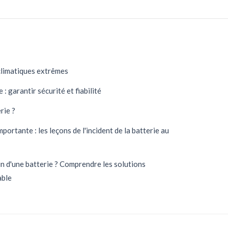
climatiques extrêmes
: garantir sécurité et fiabilité
rie ?
German
mportante : les leçons de l'incident de la batterie au
Danish
Swedish
in d'une batterie ? Comprendre les solutions
Spanish
able
Finnish
Estonian
Russian