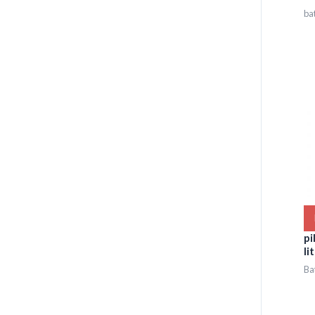
bat
pi
li
Ba