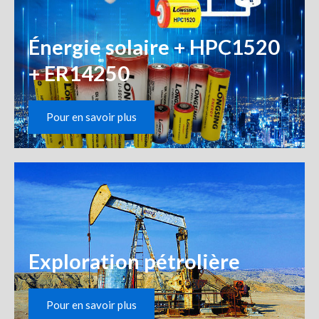
Énergie solaire + HPC1520
+ ER14250
Pour en savoir plus
Exploration pétrolière
Pour en savoir plus