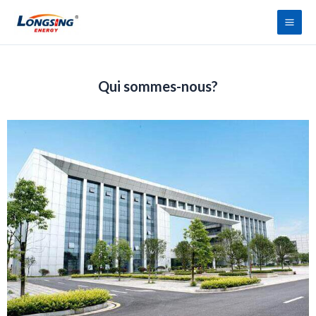
Aller
Men
au
princ
contenu
Qui sommes-nous?