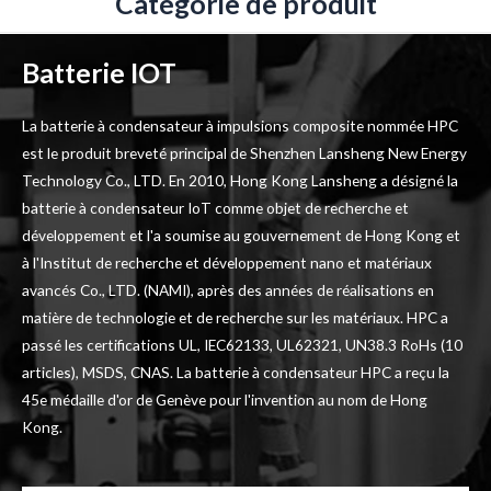
Catégorie de produit
Batterie IOT
La batterie à condensateur à impulsions composite nommée HPC
est le produit breveté principal de Shenzhen Lansheng New Energy
Technology Co., LTD.
En 2010, Hong Kong Lansheng a désigné la
batterie à condensateur IoT comme objet de recherche et
développement et l'a soumise au gouvernement de Hong Kong et
à l'Institut de recherche et développement nano et matériaux
avancés Co., LTD. (NAMI), après des années de réalisations en
matière de technologie et de recherche sur les matériaux.
HPC a
passé les certifications UL, IEC62133, UL62321, UN38.3 RoHs (10
articles), MSDS, CNAS.
La batterie à condensateur HPC a reçu la
45e médaille d'or de Genève pour l'invention au nom de Hong
Kong.