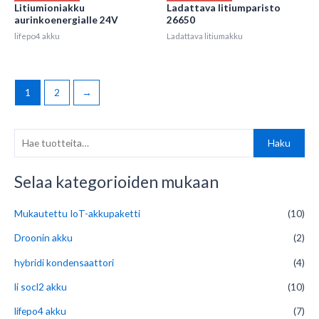
Litiumioniakku
Ladattava litiumparisto
aurinkoenergialle 24V
26650
lifepo4 akku
Ladattava litiumakku
1
2
→
H
Haku
a
e
Selaa kategorioiden mukaan
:
Mukautettu IoT-akkupaketti
(10)
Droonin akku
(2)
hybridi kondensaattori
(4)
li socl2 akku
(10)
lifepo4 akku
(7)