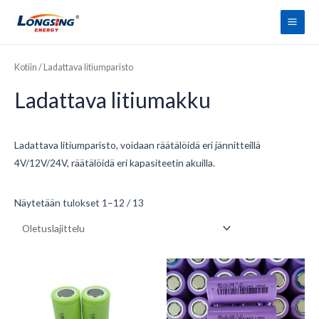
Siirry
Pääv
sisältöön
Kotiin
/ Ladattava litiumparisto
Ladattava litiumakku
Ladattava litiumparisto, voidaan räätälöidä eri jännitteillä
4V/12V/24V, räätälöidä eri kapasiteetin akuilla.
Näytetään tulokset 1–12 / 13