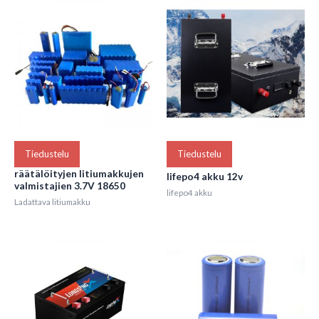
Tiedustelu
Tiedustelu
räätälöityjen litiumakkujen
lifepo4 akku 12v
valmistajien 3.7V 18650
lifepo4 akku
Ladattava litiumakku