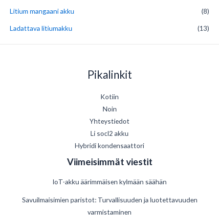
Litium mangaani akku
(8)
Ladattava litiumakku
(13)
Pikalinkit
Kotiin
Noin
Yhteystiedot
Li socl2 akku
Hybridi kondensaattori
Viimeisimmät viestit
IoT-akku äärimmäisen kylmään säähän
Savuilmaisimien paristot: Turvallisuuden ja luotettavuuden
varmistaminen