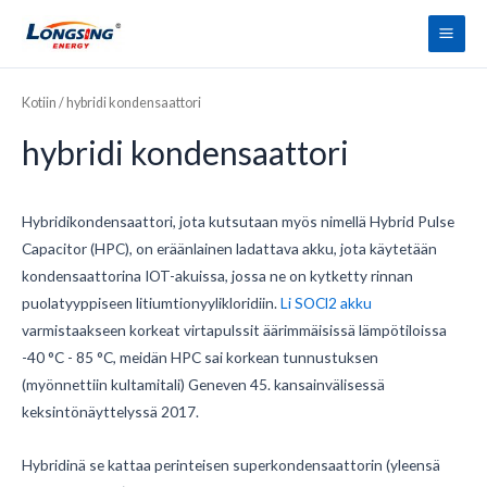
Siirry
Pääv
sisältöön
Kotiin
/ hybridi kondensaattori
hybridi kondensaattori
Hybridikondensaattori, jota kutsutaan myös nimellä Hybrid Pulse
Capacitor (HPC), on eräänlainen ladattava akku, jota käytetään
kondensaattorina IOT-akuissa, jossa ne on kytketty rinnan
puolatyyppiseen litiumtionyylikloridiin.
Li SOCl2 akku
varmistaakseen korkeat virtapulssit äärimmäisissä lämpötiloissa
-40 °C - 85 °C, meidän HPC sai korkean tunnustuksen
(myönnettiin kultamitali) Geneven 45. kansainvälisessä
keksintönäyttelyssä 2017.
Hybridinä se kattaa perinteisen superkondensaattorin (yleensä