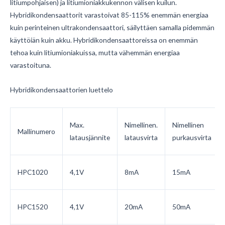
litiumpohjaisen) ja litiumioniakkukennon välisen kuilun.
Hybridikondensaattorit varastoivat 85-115% enemmän energiaa
kuin perinteinen ultrakondensaattori, säilyttäen samalla pidemmän
käyttöiän kuin akku. Hybridikondensaattoreissa on enemmän
tehoa kuin litiumioniakuissa, mutta vähemmän energiaa
varastoituna.
Hybridikondensaattorien luettelo
Max.
Nimellinen.
Nimellinen
Mallinumero
latausjännite
latausvirta
purkausvirta
HPC1020
4,1V
8mA
15mA
HPC1520
4,1V
20mA
50mA