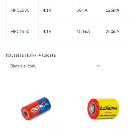
HPC1530
4,1V
50mA
125mA
HPC1550
4,1V
100mA
250mA
Näytetään kaikki 4 tulosta