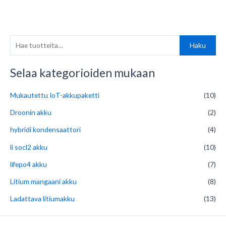
H
Haku
a
e
Selaa kategorioiden mukaan
:
Mukautettu IoT-akkupaketti
(10)
Droonin akku
(2)
hybridi kondensaattori
(4)
li socl2 akku
(10)
lifepo4 akku
(7)
Litium mangaani akku
(8)
Ladattava litiumakku
(13)