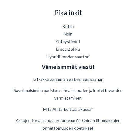
Pikalinkit
Kotiin
Noin
Yhteystiedot
Li socl2 akku
Hybridi kondensaattori
Viimeisimmät viestit
IoT-akku äärimmäisen kylmään säähän
Savuilmaisimien paristot: Turvallisuuden ja luotettavuuden
varmistaminen
Mitä Ah tarkoittaa akussa?
German
Akkujen turvallisuus on tärkeää: Air Chinan litiumakkujen
onnettomuuden opetukset
Danish