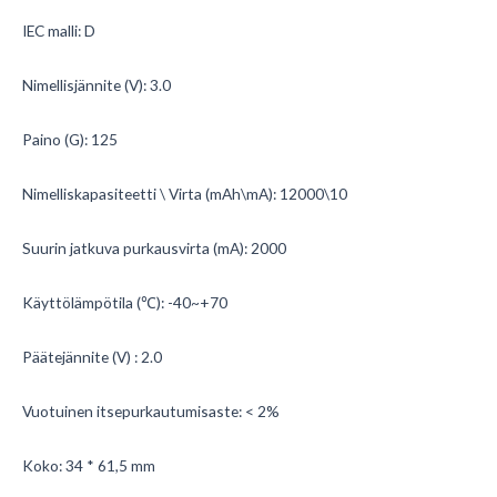
IEC malli: D
Nimellisjännite (V): 3.0
Paino (G): 125
Nimelliskapasiteetti \ Virta (mAh\mA): 12000\10
Suurin jatkuva purkausvirta (mA): 2000
Käyttölämpötila (℃): -40~+70
Päätejännite (V) : 2.0
Vuotuinen itsepurkautumisaste: < 2%
Koko: 34 * 61,5 mm