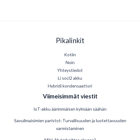
Pikalinkit
Kotiin
Noin
Yhteystiedot
Li socl2 akku
Hybridi kondensaattori
Viimeisimmät viestit
IoT-akku äärimmäisen kylmään säähän
Savuilmaisimien paristot: Turvallisuuden ja luotettavuuden
varmistaminen
Mitä Ah tarkoittaa akussa?