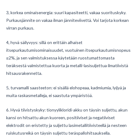
3, korkea ominaisenergia: suuri kapasiteetti, vakaa suorituskyky.
Purkausjännite on vakaa ilman jänniteviivettä.
Voi tarjota korkean
virran purkaus.
4, hyvä säilyvyys: sillä on erittäin alhaiset
itsepurkautumisominaisuudet, vuotuinen itsepurkautumisnopeus
≤2%, ja sen valmistuksessa käytetään ruostumattomasta
teräksestä valmistettua kuorta ja metalli-lasisuljettua ilmatiivistä
hitsausrakennetta.
5, turvamalli saasteeton: ei sisällä elohopeaa, kadmiumia, lyijyä ja
muita raskasmetalleja, ei saastuta ympäristöä.
6. Hyvä tiivistyskyky: tionyylikloridi-akku on täysin suljettu, akun
kansi on hitsattu akun kuoreen, positiiviset ja negatiiviset
elektrodit on eristetty ja suljettu lasimetallitiivisteellä ja nesteen
ruiskutusreikä on täysin suljettu teräspallohitsauksella.