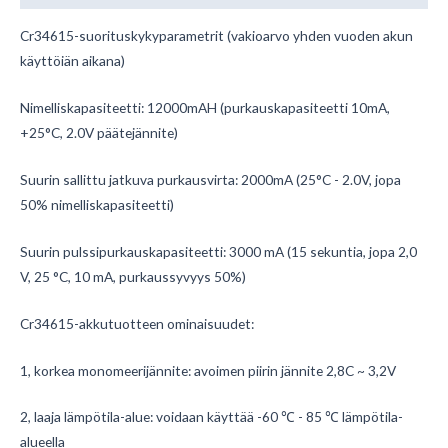
Cr34615-suorituskykyparametrit (vakioarvo yhden vuoden akun
käyttöiän aikana)
Nimelliskapasiteetti: 12000mAH (purkauskapasiteetti 10mA,
+25°C, 2.0V päätejännite)
Suurin sallittu jatkuva purkausvirta: 2000mA (25°C - 2.0V, jopa
50% nimelliskapasiteetti)
Suurin pulssipurkauskapasiteetti: 3000 mA (15 sekuntia, jopa 2,0
V, 25 °C, 10 mA, purkaussyvyys 50%)
Cr34615-akkutuotteen ominaisuudet:
1, korkea monomeerijännite: avoimen piirin jännite 2,8C ~ 3,2V
2, laaja lämpötila-alue: voidaan käyttää -60 ℃ - 85 ℃ lämpötila-
alueella