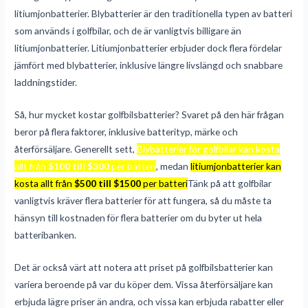
litiumjonbatterier. Blybatterier är den traditionella typen av batteri
som används i golfbilar, och de är vanligtvis billigare än
litiumjonbatterier. Litiumjonbatterier erbjuder dock flera fördelar
jämfört med blybatterier, inklusive längre livslängd och snabbare
laddningstider.
Så, hur mycket kostar golfbilsbatterier? Svaret på den här frågan
beror på flera faktorer, inklusive batterityp, märke och
återförsäljare. Generellt sett,
Blybatterier för golfbilar kan kosta
allt från
$100 till $300
per batteri
, medan
litiumjonbatterier kan
kosta allt från
$500 till $1500
per batteri
Tänk på att golfbilar
vanligtvis kräver flera batterier för att fungera, så du måste ta
hänsyn till kostnaden för flera batterier om du byter ut hela
batteribanken.
Det är också värt att notera att priset på golfbilsbatterier kan
variera beroende på var du köper dem. Vissa återförsäljare kan
erbjuda lägre priser än andra, och vissa kan erbjuda rabatter eller