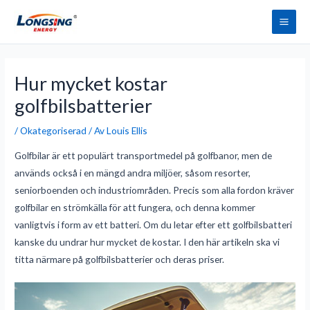
Hoppa
Huv
till
innehåll
Inläggsnavigering
Hur mycket kostar
golfbilsbatterier
/
Okategoriserad
/ Av
Louis Ellis
Golfbilar är ett populärt transportmedel på golfbanor, men de
används också i en mängd andra miljöer, såsom resorter,
seniorboenden och industriområden. Precis som alla fordon kräver
golfbilar en strömkälla för att fungera, och denna kommer
vanligtvis i form av ett batteri. Om du letar efter ett golfbilsbatteri
kanske du undrar hur mycket de kostar. I den här artikeln ska vi
titta närmare på golfbilsbatterier och deras priser.