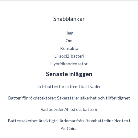
Snabblänkar
Hem
Om
Kontakta
Li-socl2-batteri
Hybridkondensator
Senaste inläggen
IoT-batteri för extremt kallt väder
Batteri för rökdetektorer: Säkerställer säkerhet och tillförlitlighet
Vad betyder Ah på ett batteri?
German
Batterisäkerhet är viktigt: Lärdomar från litiumbatteriincidenten i
Air China
Danish