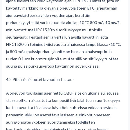
ajoneuvolaitteen koko käyttöiän ajan. HPC1520-laitetta, jota on
käytetty markkinoilla olevan ajoneuvolaitteen ETC-järjestelmän
ajoneuvolaitteessa viiden vuoden ajan, kerättiin
purkauskykytestiä varten uudella akulla: -10 ℃ 800 mA, 10 ms/1
min, verrattuna HPC1520:n suorituskyvyn muutoksiin
seuraavasti: Testauksen ja vertailun avulla havaittiin, että
HPC1520 on toiminut viisi vuotta alhaisessa lämpötilassa -10 ℃,
ja 800 mA:n pulssipurkausjännite on hieman alhaisempi kuin
uuden 0,1 V:n kuormitusjännite, mutta sillä on silti kyky tuottaa
suuria pulssipurkausvirtoja käytännön sovelluksissa.
4.2 Pitkäaikaisluotettavuuden testaus
Ajoneuvon tuulilasiin asennettu OBU-laite on ulkona suljetussa
tilassa pitkän aikaa. Jotta komposiittivirtalähteen suorituskyvyn
luotettavuutta tällaisissa käyttöolosuhteissa voidaan arvioida
paremmin, akku on asetettava lasiseen aurinkohuoneeseen
auringonsäteilykokeen suorittamiseksi todellisten
käyttöolosuhteiden simuloimiseksi ja akun suorituskyvyn