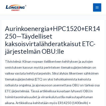
Siirry
Pääv
sisältöön
Aurinkoenergia+HPC1520+ER14
250—Täydelliset
kaksoisvirtalähderatkaisut ETC-
järjestelmän OBU:lle
Tiivistelmä: Kiinan nopean tieliikenteen kehityksen ja autojen
omistuksen kasvun myötä perinteisen tiemaksujärjestelmän on
vaikea vastata kehitystarpeisiin. Siksi älykäs liikenteen sähköinen
tiemaksujärjestelmä (ETC) on yksi tehokkaimmista keinoista
ratkaista ongelma, ja ajoneuvoon asennettava OBU on tärkeä osa
ETC-järjestelmää. Tässä artikkelissa kuvataan lyhyesti OBU:n
toimintaominaisuudet ja virrankulutustila maksutapahtuman
aikana. Artikkelissa kehitetään myös ER14250 (1400mAh) +