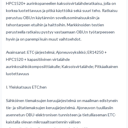
HPC1520+ aurinkopaneelien kaksoisvirtalähderatkaisu, jolla on
korkea luotettavuus ja pitkä käyttöikä sekä suuri teho. Ratkaisu
perustuu OBU:n käytännön sovellusominaisuuksiin ja
tehontarpeen etuihin ja haittoihin. Markkinoiden testien
perusteella ratkaisu pystyy vastaamaan OBU:n työtarpeeseen
hyvin ja on parempi kuin muut vaihtoehdot.
Avainsanat: ETC-järjestelmä; Ajoneuvoyksikkö; ER14250 +
HPC1520 + kapasitiivinen virtalähde
aurinkosähkökomposiittiakulle; Kaksoisvirtalähde; Pitkäaikainen
luotettavuus
I. Yleiskatsaus ETC:hen
Sähköinen tiemaksujen keruujärjestelmä on maailman edistynein
tie- ja siltatiemaksujen keruujärjestelmä. Ajoneuvon tuulilasiin
asennetun OBU-elektronisen tunnisteen ja tietulliaseman ETC-
kaistalla olevan mikroaaltoantennin välisen