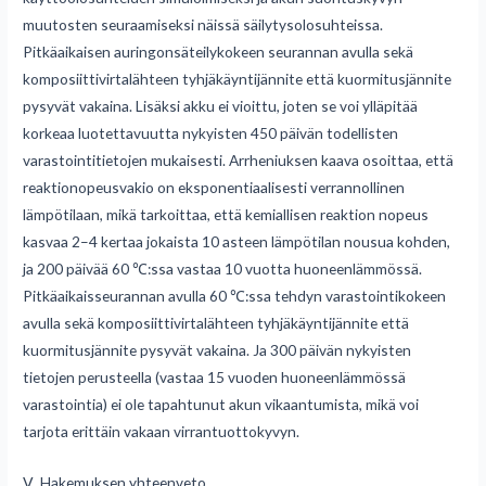
muutosten seuraamiseksi näissä säilytysolosuhteissa.
Pitkäaikaisen auringonsäteilykokeen seurannan avulla sekä
komposiittivirtalähteen tyhjäkäyntijännite että kuormitusjännite
pysyvät vakaina. Lisäksi akku ei vioittu, joten se voi ylläpitää
korkeaa luotettavuutta nykyisten 450 päivän todellisten
varastointitietojen mukaisesti. Arrheniuksen kaava osoittaa, että
reaktionopeusvakio on eksponentiaalisesti verrannollinen
lämpötilaan, mikä tarkoittaa, että kemiallisen reaktion nopeus
kasvaa 2–4 kertaa jokaista 10 asteen lämpötilan nousua kohden,
ja 200 päivää 60 ℃:ssa vastaa 10 vuotta huoneenlämmössä.
Pitkäaikaisseurannan avulla 60 ℃:ssa tehdyn varastointikokeen
avulla sekä komposiittivirtalähteen tyhjäkäyntijännite että
kuormitusjännite pysyvät vakaina. Ja 300 päivän nykyisten
tietojen perusteella (vastaa 15 vuoden huoneenlämmössä
varastointia) ei ole tapahtunut akun vikaantumista, mikä voi
tarjota erittäin vakaan virrantuottokyvyn.
Ⅴ. Hakemuksen yhteenveto