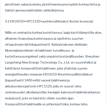
jännitteen vakautuskyky, jännitteenmuunnospiirin korkea hinta ja
häiriöt ajoneuvolaitteiden sähkölinjoissa.
3.2 ER14250+HPC1520+aurinkosähköakut (kuten kuvassa):
Niille on ominaista korkea luotettavuus, laaja käyttölämpötila-alue,
alhainen itsepurkautumisnopeus ja rajoitettu suurten
virtapulssien lähtökapasiteetti. Ratkaistakseen älykkään
liikennejärjestelmän virtalähteen turvallisuus- ja
luotettavuusongelmat sekä ympäristöystävällisyyden, Shenzhen
Langsheng New Energy Technology Co., Ltd. on suunnitellut ja
kehittänyt komposiittivirtalähteen, joka yhdistää suuren
energiatiheyden omaavan ER14250-litiumtionyylikloridiakun
(kapasiteetti 1400 mAh) varavirtalähteenä ja
akkukondensaattorin HPC1520, jolla on suuret teho-
ominaisuudet ulkolämpötilan kerääjän kaksoisvirtalähderatkaisun
mukaisesti, jota on käytetty viiden vuoden ajan.
Komposiittivirtalähteellä on pitkä käyttöikä, korkea teho,