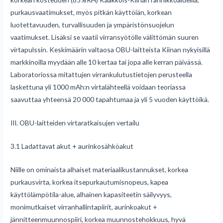
purkausvaatimukset, myös pitkän käyttöiän, korkean
luotettavuuden, turvallisuuden ja ympäristönsuojelun
vaatimukset. Lisäksi se vaatii virransyötölle välittömän suuren
virtapulssin. Keskimäärin valtaosa OBU-laitteista Kiinan nykyisillä
markkinoilla myydään alle 10 kertaa tai jopa alle kerran päivässä.
Laboratoriossa mitattujen virrankulutustietojen perusteella
laskettuna yli 1000 mAh:n virtalähteellä voidaan teoriassa
saavuttaa yhteensä 20 000 tapahtumaa ja yli 5 vuoden käyttöikä.
III. OBU-laitteiden virtaratkaisujen vertailu
3.1 Ladattavat akut + aurinkosähköakut
Niille on ominaista alhaiset materiaalikustannukset, korkea
purkausvirta, korkea itsepurkautumisnopeus, kapea
käyttölämpötila-alue, alhainen kapasiteetin säilyvyys,
monimutkaiset virranhallintapiirit, aurinkoakut +
jännitteenmuunnospiiri, korkea muunnostehokkuus, hyvä