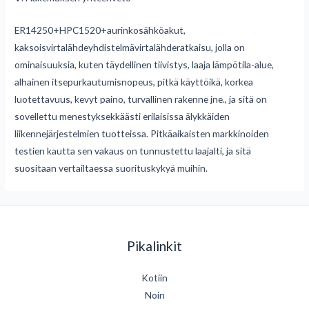
ER14250+HPC1520+aurinkosähköakut,
kaksoisvirtalähdeyhdistelmävirtalähderatkaisu, jolla on
ominaisuuksia, kuten täydellinen tiivistys, laaja lämpötila-alue,
alhainen itsepurkautumisnopeus, pitkä käyttöikä, korkea
luotettavuus, kevyt paino, turvallinen rakenne jne., ja sitä on
sovellettu menestyksekkäästi erilaisissa älykkäiden
liikennejärjestelmien tuotteissa. Pitkäaikaisten markkinoiden
testien kautta sen vakaus on tunnustettu laajalti, ja sitä
suositaan vertailtaessa suorituskykyä muihin.
Pikalinkit
Kotiin
Noin