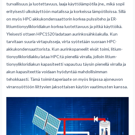
turvallisuus ja luotettavuus, laaja käyttölämpötila jne., mikä sopii
erityisesti ulkokäyttöön matalissa ja korkeissa lämpötiloissa. Sillä
on myös HPC-akkukondensaattorin korkea pulssiteho ja ER-
litiumtionyylikloridiakun korkea luotettavuus ja pitkä käyttöikä.
Yleisesti ottaen HPC1520 ladataan aurinkosähköakulla. Kun
tarvitaan suuria virtapulsseja, virta syötetään suoraan HPC-
akkukondensaattorista. Kun aurinkopaneelit eivät toimi, litium-
tionyylikloridiakku lataa HPC:tä pienellä virralla, jolloin litium-
tionyylikloridiakun kapasiteetti vapautuu täysin pienellä virralla ja
akun kapasiteettia voidaan hyödyntää mahdollisimman
tehokkaasti. Tämä toimintaperiaate on myös linjassa ajoneuvon
virransyöttöön liittyvien jaksottaisen käytön vaatimusten kanssa.