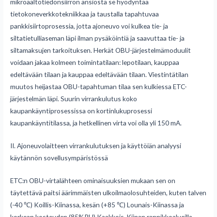
mikroaaltotiedonsiirron ansiosta se hyödyntää
tietokoneverkkotekniikkaa ja taustalla tapahtuvaa
pankkisiirtoprosessia, jotta ajoneuvo voi kulkea tie- ja
siltatietulliaseman läpi ilman pysäköintiä ja saavuttaa tie- ja
siltamaksujen tarkoituksen. Herkät OBU-järjestelmämoduulit
voidaan jakaa kolmeen toimintatilaan: lepotilaan, kauppaa
edeltävään tilaan ja kauppaa edeltävään tilaan. Viestintätilan
muutos heijastaa OBU-tapahtuman tilaa sen kulkiessa ETC-
järjestelmän läpi. Suurin virrankulutus koko
kaupankäyntiprosessissa on kortinlukuprosessi
kaupankäyntitilassa, ja hetkellinen virta voi olla yli 150 mA.
II. Ajoneuvolaitteen virrankulutuksen ja käyttöiän analyysi
käytännön sovellusympäristössä
ETC:n OBU-virtalähteen ominaisuuksien mukaan sen on
täytettävä paitsi äärimmäisten ulkoilmaolosuhteiden, kuten talven
(-40 ℃) Koillis-Kiinassa, kesän (+85 ℃) Lounais-Kiinassa ja
korkean kosteuden (85%RH) Kaakkois-Kiinan rannikkoalueilla,