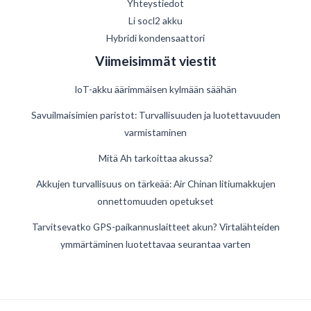
Yhteystiedot
Li socl2 akku
Hybridi kondensaattori
Viimeisimmät viestit
IoT-akku äärimmäisen kylmään säähän
Savuilmaisimien paristot: Turvallisuuden ja luotettavuuden
varmistaminen
Mitä Ah tarkoittaa akussa?
German
Akkujen turvallisuus on tärkeää: Air Chinan litiumakkujen
onnettomuuden opetukset
Danish
Swedish
Tarvitsevatko GPS-paikannuslaitteet akun? Virtalähteiden
ymmärtäminen luotettavaa seurantaa varten
French
Spanish
Estonian