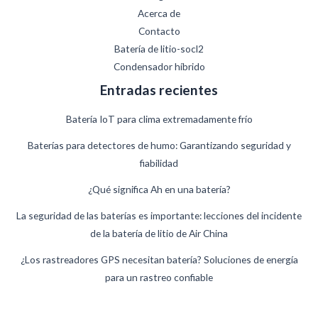
Acerca de
Contacto
Batería de litio-socl2
Condensador híbrido
Entradas recientes
Batería IoT para clima extremadamente frío
Baterías para detectores de humo: Garantizando seguridad y
fiabilidad
¿Qué significa Ah en una batería?
German
La seguridad de las baterías es importante: lecciones del incidente
de la batería de litio de Air China
Danish
Swedish
¿Los rastreadores GPS necesitan batería? Soluciones de energía
para un rastreo confiable
French
Finnish