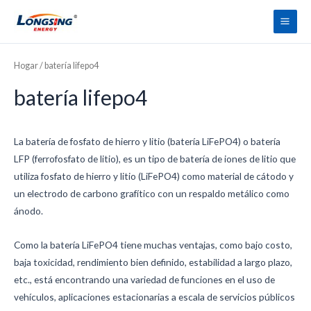
Saltar
Men
al
princ
contenido
Hogar
/ batería lifepo4
batería lifepo4
La batería de fosfato de hierro y litio (batería LiFePO4) o batería
LFP (ferrofosfato de litio), es un tipo de batería de iones de litio que
utiliza fosfato de hierro y litio (LiFePO4) como material de cátodo y
un electrodo de carbono grafítico con un respaldo metálico como
ánodo.
Como la batería LiFePO4 tiene muchas ventajas, como bajo costo,
baja toxicidad, rendimiento bien definido, estabilidad a largo plazo,
etc., está encontrando una variedad de funciones en el uso de
vehículos, aplicaciones estacionarias a escala de servicios públicos