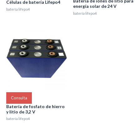
Batería de iones de litio para
Células de batería Lifepo4
energía solar de 24 V
batería lifepo4
batería lifepo4
Consulta
Batería de fosfato de hierro
y litio de 3,2 V
batería lifepo4