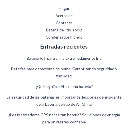
Hogar
Acerca de
Contacto
Batería de litio-socl2
Condensador híbrido
Entradas recientes
Batería IoT para clima extremadamente frío
Baterías para detectores de humo: Garantizando seguridad y
fiabilidad
¿Qué significa Ah en una batería?
German
La seguridad de las baterías es importante: lecciones del incidente
de la batería de litio de Air China
Danish
Swedish
¿Los rastreadores GPS necesitan batería? Soluciones de energía
para un rastreo confiable
French