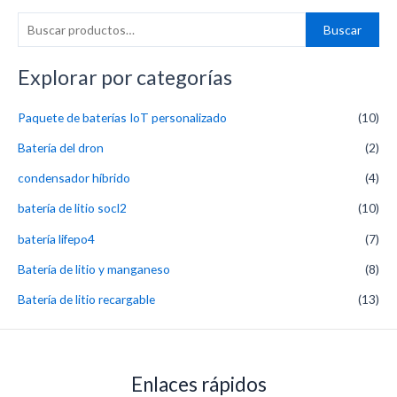
B
Buscar
u
s
Explorar por categorías
c
Paquete de baterías IoT personalizado
(10)
a
r
Batería del dron
(2)
p
condensador híbrido
(4)
o
batería de litio socl2
(10)
r
batería lifepo4
(7)
:
Batería de litio y manganeso
(8)
Batería de litio recargable
(13)
Enlaces rápidos