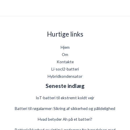
Hurtige links
Hjem
Om
Kontakte
Li-socl2-batteri
Hybridkondensator
Seneste indlæg
IoT-batteri til ekstremt koldt vejr
Batteri til røgalarmer: Sikring af sikkerhed og pålidelighed
Hvad betyder Ah på et batteri?
German
Batterisikkerhed er vigtig: Lærdomme fra hændelsen med