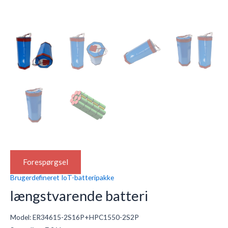
Forespørgsel
Brugerdefineret IoT-batteripakke
længstvarende batteri
Model: ER34615-2S16P+HPC1550-2S2P