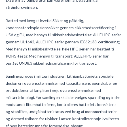
Ekstrem lav temperatur kan være normal belastning af
strømforsyningen;
Batteri med længst levetid Sikker og pålidelig,
kondensatoreksplosionssikker gennem sikkerhedscertificering i
USA og EU, med hensyn til sikkerhedsbeskyttelse: ALLE HPC-serier
gennem UL1642, ALLE HPC-serier gennem IEC62133-certificering;
Med hensyn til miljøbeskyttelse: hele HPC-serien har bestået ti
ROHS-tests;
Med hensyn til transport: ALLE HPC-serier har
opnået UN38.3 sikkerhedscertificering for transport;
Samlingsproces i militærindustrien: Lithiumbatteriets specielle
design er i overensstemmelse med kapacitansens egenskaber og
produktionen af lang liter i nøje overensstemmelse med
militærteknologi. Før samlingen skal der vælges spænding og indre
modstand i litiumbatterierne, kontrolleres batteriets konsistens
og stabilitet, undgå batteristatus ved brug af monomerbatterier
og dermed risikoen for ulykker.
Lansen kontrollerer nøje kvaliteten
af hver batterigruppe før forsendelse, såsom: