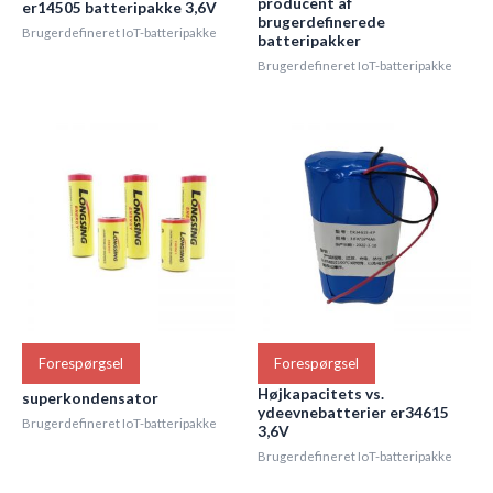
producent af
er14505 batteripakke 3,6V
brugerdefinerede
Brugerdefineret IoT-batteripakke
batteripakker
Brugerdefineret IoT-batteripakke
Forespørgsel
Forespørgsel
Højkapacitets vs.
superkondensator
ydeevnebatterier er34615
Brugerdefineret IoT-batteripakke
3,6V
Brugerdefineret IoT-batteripakke