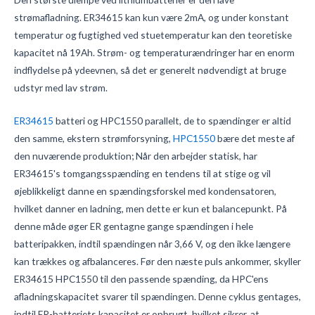
strømafladning. ER34615 kan kun være 2mA, og under konstant
temperatur og fugtighed ved stuetemperatur kan den teoretiske
kapacitet nå 19Ah. Strøm- og temperaturændringer har en enorm
indflydelse på ydeevnen, så det er generelt nødvendigt at bruge
udstyr med lav strøm.
ER34615
batteri og HPC1550 parallelt, de to spændinger er altid
den samme, ekstern strømforsyning,
HPC1550
bære det meste af
den nuværende produktion;
Når den arbejder statisk, har
ER34615's tomgangsspænding en tendens til at stige og vil
øjeblikkeligt danne en spændingsforskel med kondensatoren,
hvilket danner en ladning, men dette er kun et balancepunkt.
På
denne måde øger ER gentagne gange spændingen i hele
batteripakken, indtil spændingen når 3,66 V, og den ikke længere
kan trækkes og afbalanceres.
Før den næste puls ankommer, skyller
ER34615 HPC1550 til den passende spænding, da HPC'ens
afladningskapacitet svarer til spændingen.
Denne cyklus gentages,
indtil ER-batteriets kapacitet er opbrugt, hvilket sikrer, at