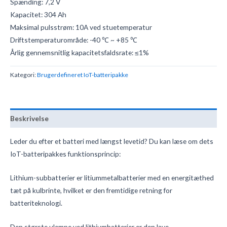
Spænding: 7,2 V
Kapacitet: 304 Ah
Maksimal pulsstrøm: 10A ved stuetemperatur
Driftstemperaturområde: -40 ℃ ~ +85 ℃
Årlig gennemsnitlig kapacitetsfaldsrate: ≤1%
Kategori:
Brugerdefineret IoT-batteripakke
Beskrivelse
Leder du efter et batteri med længst levetid? Du kan læse om dets
IoT-batteripakkes funktionsprincip:
Lithium-subbatterier er litiummetalbatterier med en energitæthed
tæt på kulbrinte, hvilket er den fremtidige retning for
batteriteknologi.
Den største ulempe ved lithiumbatterier er den lave