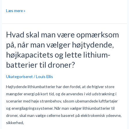
Læs mere »
Hvad skal man være opmærksom
Hvad
skal
på, når man vælger højtydende,
man
højkapacitets og lette lithium-
være
opmærksom
batterier til droner?
på,
når
Ukategoriseret
/
Louis Ellis
man
Højtydende lithiumbatterier har den fordel, at de frigiver store
vælger
mængder energi på kort tid, og de anvendes i vid udstrækning i
højtydende,
scenarier med høje strømbehov, såsom ubemandede luftfartøjer
højkapacitets
og energilagringssystemer. Når man vælger lithiumbatterier til
og
droner, skal man vælge cellerne baseret på elektrokemisk ydeevne,
lette
sikkerhed,
lithium-