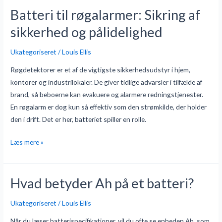
Batteri til røgalarmer: Sikring af
Batteri
til
sikkerhed og pålidelighed
røgalarmer:
Sikring
Ukategoriseret
/
Louis Ellis
af
Røgdetektorer er et af de vigtigste sikkerhedsudstyr i hjem,
sikkerhed
kontorer og industrilokaler. De giver tidlige advarsler i tilfælde af
og
brand, så beboerne kan evakuere og alarmere redningstjenester.
pålidelighed
En røgalarm er dog kun så effektiv som den strømkilde, der holder
den i drift. Det er her, batteriet spiller en rolle.
Læs mere »
Hvad betyder Ah på et batteri?
Hvad
betyder
Ukategoriseret
/
Louis Ellis
Ah
på
Når du læser batterispecifikationer, vil du ofte se enheden Ah, som