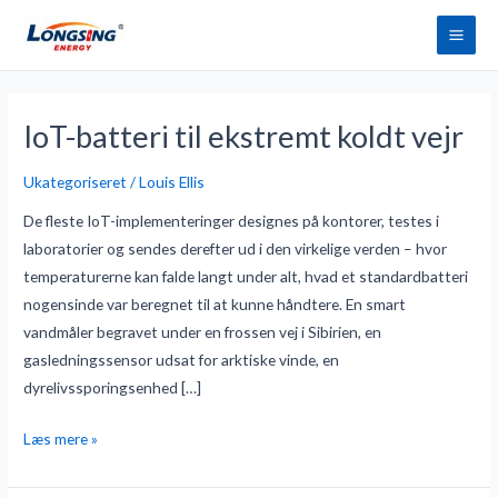
Spring
Hov
til
indhold
Sideinddeling
IoT-batteri til ekstremt koldt vejr
IoT-
batteri
Ukategoriseret
/
Louis Ellis
til
ekstremt
De fleste IoT-implementeringer designes på kontorer, testes i
koldt
laboratorier og sendes derefter ud i den virkelige verden – hvor
vejr
temperaturerne kan falde langt under alt, hvad et standardbatteri
nogensinde var beregnet til at kunne håndtere. En smart
vandmåler begravet under en frossen vej i Sibirien, en
gasledningssensor udsat for arktiske vinde, en
dyrelivssporingsenhed […]
Læs mere »