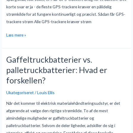
til
korte svar er ja - de fleste GPS-trackere kræver en pålidelig
pålidelig
strømkilde for at fungere kontinuerligt og præcist. Sådan får GPS-
sporing
trackere strøm Alle GPS-trackere kræver strøm
Læs mere »
Gaffeltruckbatterier vs.
Gaffeltruckbatterier
vs.
palletruckbatterier: Hvad er
palletruckbatterier:
forskellen?
Hvad
er
Ukategoriseret
/
Louis Ellis
forskellen?
Når det kommer til elektrisk materialehåndteringsudstyr, er det
afgørende at vælge den rigtige strømkilde. To af de mest
almindelige muligheder er gaffeltruckbatterier og
palletruckbatterier. Selvom de deler ligheder, adskiller de sig i
størrelse, effekt og anvendelse. Forståelse af disse forskelle