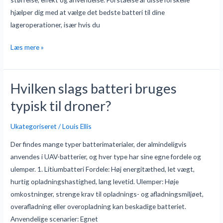
hjælper dig med at vælge det bedste batteri til dine
lageroperationer, især hvis du
Læs mere »
Hvilken slags batteri bruges
Hvilken
slags
typisk til droner?
batteri
bruges
Ukategoriseret
/
Louis Ellis
typisk
Der findes mange typer batterimaterialer, der almindeligvis
til
anvendes i UAV-batterier, og hver type har sine egne fordele og
droner?
ulemper. 1. Litiumbatteri Fordele: Høj energitæthed, let vægt,
hurtig opladningshastighed, lang levetid. Ulemper: Høje
omkostninger, strenge krav til opladnings- og afladningsmiljøet,
overafladning eller overopladning kan beskadige batteriet.
Anvendelige scenarier: Egnet