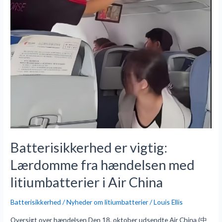
Air
China
Batterisikkerhed er vigtig:
Lærdomme fra hændelsen med
litiumbatterier i Air China
Batterisikkerhed / Nyheder om litiumbatterier
/
Louis Ellis
Oversigt over hændelsen Den 18. oktober udsendte Air China (中