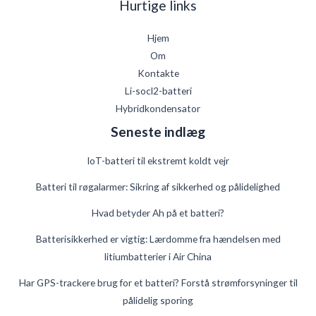
Hurtige links
Hjem
Om
Kontakte
Li-socl2-batteri
Hybridkondensator
Seneste indlæg
IoT-batteri til ekstremt koldt vejr
Batteri til røgalarmer: Sikring af sikkerhed og pålidelighed
Hvad betyder Ah på et batteri?
German
Batterisikkerhed er vigtig: Lærdomme fra hændelsen med
litiumbatterier i Air China
Swedish
French
Har GPS-trackere brug for et batteri? Forstå strømforsyninger til
pålidelig sporing
Spanish