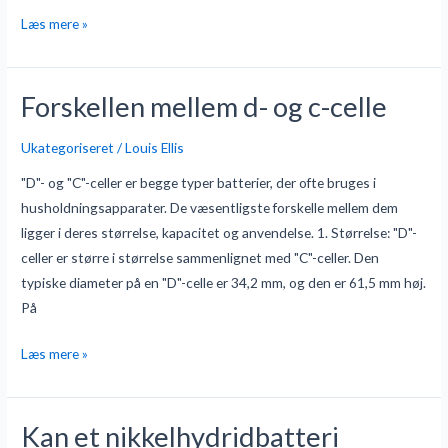
batterier
Læs mere »
til
droner?
Forskellen mellem d- og c-celle
Forskellen
mellem
Ukategoriseret
/
Louis Ellis
d-
og
"D"- og "C"-celler er begge typer batterier, der ofte bruges i
c-
husholdningsapparater. De væsentligste forskelle mellem dem
celle
ligger i deres størrelse, kapacitet og anvendelse. 1. Størrelse: "D"-
celler er større i størrelse sammenlignet med "C"-celler. Den
typiske diameter på en "D"-celle er 34,2 mm, og den er 61,5 mm høj.
På
Læs mere »
Kan et nikkelhydridbatteri
Kan