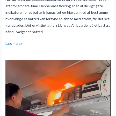
et
står for ampere-time. Denne klassificering er en af de vigtigste
batteri?
indikatorer for et batteris kapacitet og hjælper med at bestemme,
hvor længe et batteri kan forsyne en enhed med strøm, før det skal
genoplades. Det er vigtigt at forstå, hvad Ah betyder på et batteri,
når du vælger et batteri.
Læs mere »
Batterisikkerhed
er
vigtig:
Lærdomme
fra
hændelsen
med
litiumbatterier
i