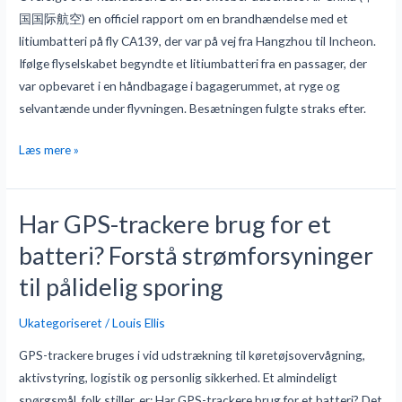
国国际航空) en officiel rapport om en brandhændelse med et
litiumbatteri på fly CA139, der var på vej fra Hangzhou til Incheon.
Ifølge flyselskabet begyndte et litiumbatteri fra en passager, der
var opbevaret i en håndbagage i bagagerummet, at ryge og
selvantænde under flyvningen. Besætningen fulgte straks efter.
Læs mere »
Har GPS-trackere brug for et
Har
GPS-
batteri? Forstå strømforsyninger
trackere
til pålidelig sporing
brug
for
Ukategoriseret
/
Louis Ellis
et
batteri?
GPS-trackere bruges i vid udstrækning til køretøjsovervågning,
Forstå
aktivstyring, logistik og personlig sikkerhed. Et almindeligt
strømforsyninger
spørgsmål, folk stiller, er: Har GPS-trackere brug for et batteri? Det