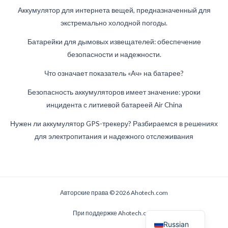
Аккумулятор для интернета вещей, предназначенный для
экстремально холодной погоды.
Батарейки для дымовых извещателей: обеспечение
безопасности и надежности.
Что означает показатель «Ач» на батарее?
German
Безопасность аккумуляторов имеет значение: уроки
инцидента с литиевой батареей Air China
Danish
Swedish
Нужен ли аккумулятор GPS-трекеру? Разбираемся в решениях
для электропитания и надежного отслеживания
French
Spanish
Finnish
Estonian
Авторские права © 2026 Ahotech.com
English
При поддержке Ahotech.com
Russian