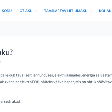
KODU
IOT AKU
TAASLAETAV LIITIUMAKU
KOHAN
aku?
s
a leidub tavaliselt lennunduses, elektrijaamades, energia salvestami
u vedelat elektrolüüti, näiteks väävelhapet, mis on ohtlik söövitav
arsed rakud.