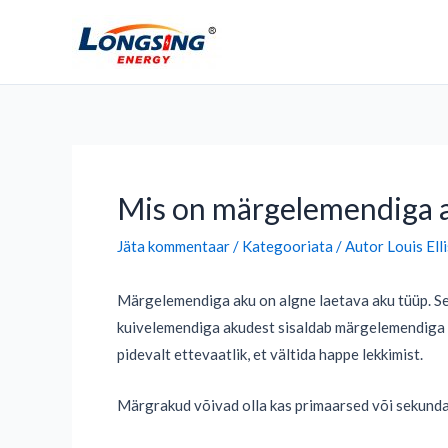
Mine
sisu
juurde
Postituse
navigeerimine
Mis on märgelemendiga 
Jäta kommentaar
/
Kategooriata
/ Autor
Louis Elli
Märgelemendiga aku on algne laetava aku tüüp. Sed
kuivelemendiga akudest sisaldab märgelemendiga ak
pidevalt ettevaatlik, et vältida happe lekkimist.
Märgrakud võivad olla kas primaarsed või sekunda