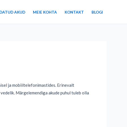
DATUD AKUD
MEIE KOHTA
KONTAKT
BLOGI
sel ja mobiiltelefonimastides. Erinevalt
 vedelik. Märgelemendiga akude puhul tuleb olla