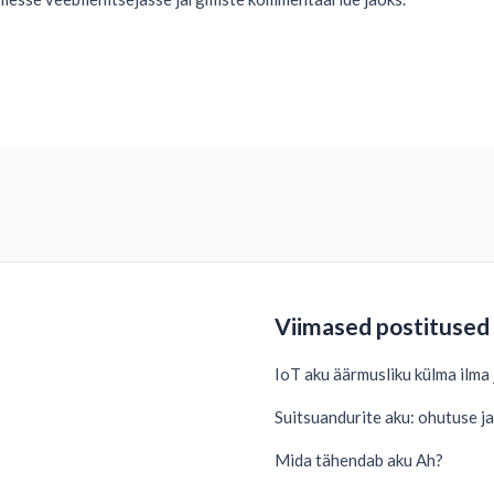
Viimased postitused
IoT aku äärmusliku külma ilma
Suitsuandurite aku: ohutuse j
Mida tähendab aku Ah?