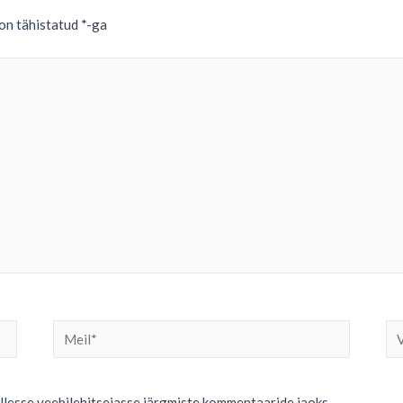
on tähistatud
*
-ga
Meil*
Ve
ellesse veebilehitsejasse järgmiste kommentaaride jaoks.