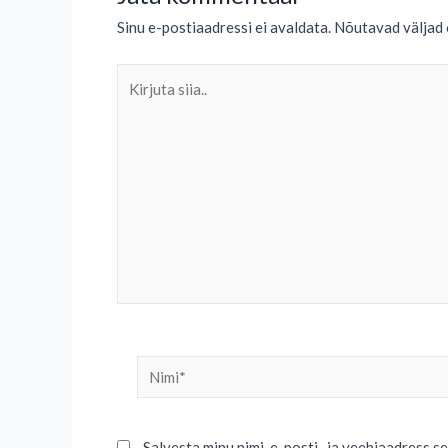
Sinu e-postiaadressi ei avaldata.
Nõutavad väljad 
Kirjuta
siia..
Nimi*
Salvesta minu nimi, e-posti- ja veebiaadress s