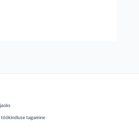
 jaoks
a töökindluse tagamine
German
Danish