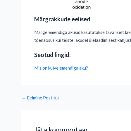
Märgrakkude eelised
Märgelemendiga akusid kasutatakse tavaliselt lae
tõenäosus kui teistel akudel ülelaadimisest kahjus
Seotud lingid:
Mis on kuivelemendiga aku?
←
Eelmine Postitus
Jäta kommentaar