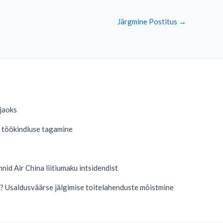
Järgmine Postitus
→
 jaoks
a töökindluse tagamine
German
Danish
nid Air China liitiumaku intsidendist
Swedish
French
? Usaldusväärse jälgimise toitelahenduste mõistmine
Spanish
Finnish