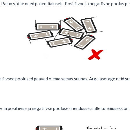
 Palun võtke need pakendialuselt. Positiivne ja negatiivne poolus 
gatiivsed poolused peavad olema samas suunas. Ärge asetage neid suva
 viia positiivse ja negatiivse pooluse ühendusse, mille tulemuseks on 