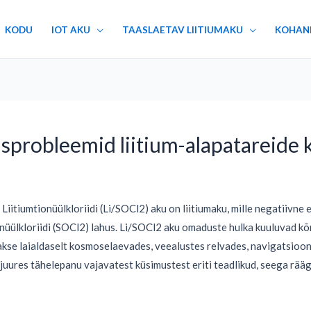
KODU
IOT AKU
TAASLAETAV LIITIUMAKU
KOHAN
probleemid liitium-alapatareide 
Liitiumtionüülkloriidi (Li/SOCl2) aku on liitiumaku, mille negatiivne e
nüülkloriidi (SOCl2) lahus. Li/SOCl2 aku omaduste hulka kuuluvad kõr
akse laialdaselt kosmoselaevades, veealustes relvades, navigatsioon
 juures tähelepanu vajavatest küsimustest eriti teadlikud, seega rääg