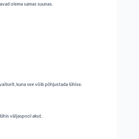
peavad olema samas suunas.
liselt, kuna see võib põhjustada lühise.
lühis väljaspool akut.