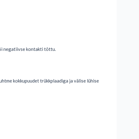
õi negatiivse kontakti tõttu.
 juhtme kokkupuudet trükkplaadiga ja välise lühise