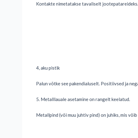
Kontakte nimetatakse tavaliselt jootepatareideks.
4, aku pistik
Palun võtke see pakendialuselt. Positiivsed ja ne
5. Metalllauale asetamine on rangelt keelatud.
Metallpind (või muu juhtiv pind) on juhiks, mis võib