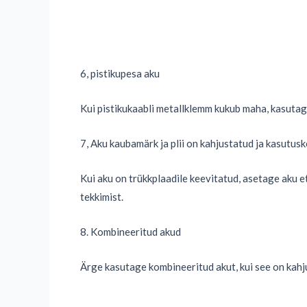
6, pistikupesa aku
Kui pistikukaabli metallklemm kukub maha, kasutage 
7, Aku kaubamärk ja plii on kahjustatud ja kasutu
Kui aku on trükkplaadile keevitatud, asetage aku et
tekkimist.
8. Kombineeritud akud
Ärge kasutage kombineeritud akut, kui see on kahj