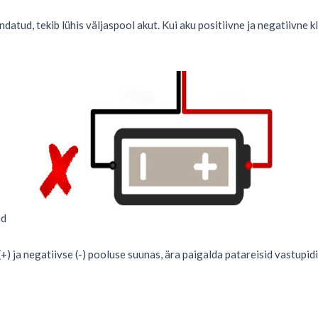
ndatud, tekib lühis väljaspool akut. Kui aku positiivne ja negatiivne 
id
+) ja negatiivse (-) pooluse suunas, ära paigalda patareisid vastupidi