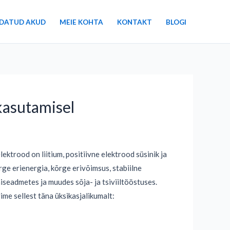
DATUD AKUD
MEIE KOHTA
KONTAKT
BLOGI
kasutamisel
lektrood on liitium, positiivne elektrood süsinik ja
ge erienergia, kõrge erivõimsus, stabiilne
iseadmetes ja muudes sõja- ja tsiviiltööstuses.
ime sellest täna üksikasjalikumalt: