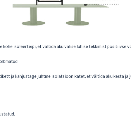
kohe isoleerteipi, et vältida aku välise lühise tekkimist positiivse v
skõlbmatud
ikett ja kahjustage juhtme isolatsioonikatet, et vältida aku kesta ja
ustatud.