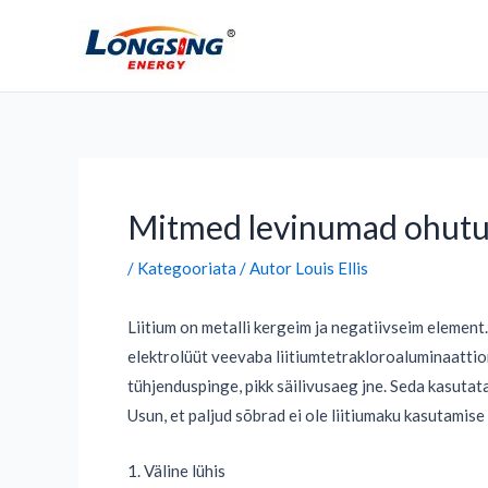
Mine
sisu
juurde
Postituse
navigeerimine
Mitmed levinumad ohutus
/
Kategooriata
/ Autor
Louis Ellis
Liitium on metalli kergeim ja negatiivseim element. 
elektrolüüt veevaba liitiumtetrakloroaluminaattio
tühjenduspinge, pikk säilivusaeg jne. Seda kasutat
Usun, et paljud sõbrad ei ole liitiumaku kasutamise
1. Väline lühis