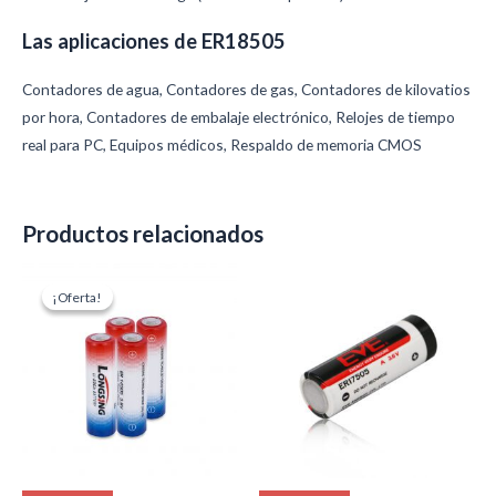
Las aplicaciones de ER18505
Contadores de agua, Contadores de gas, Contadores de kilovatios
por hora, Contadores de embalaje electrónico, Relojes de tiempo
real para PC, Equipos médicos, Respaldo de memoria CMOS
Productos relacionados
El
El
precio
precio
¡Oferta!
¡Oferta!
original
actual
era:
es:
$5.90.
$5.30.