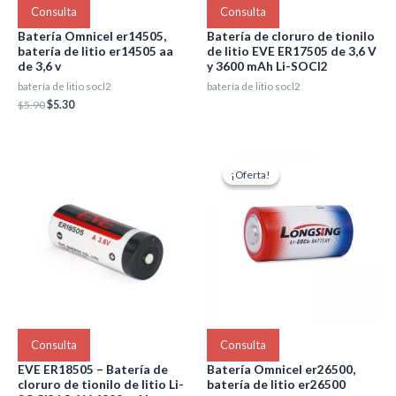
Consulta
Consulta
Batería Omnicel er14505,
Batería de cloruro de tionilo
batería de litio er14505 aa
de litio EVE ER17505 de 3,6 V
de 3,6 v
y 3600 mAh Li-SOCl2
batería de litio socl2
batería de litio socl2
$
5.90
$
5.30
El
El
precio
precio
¡Oferta!
¡Oferta!
original
actual
era:
es:
$6.50.
$6.30.
Consulta
Consulta
EVE ER18505 – Batería de
Batería Omnicel er26500,
cloruro de tionilo de litio Li-
batería de litio er26500