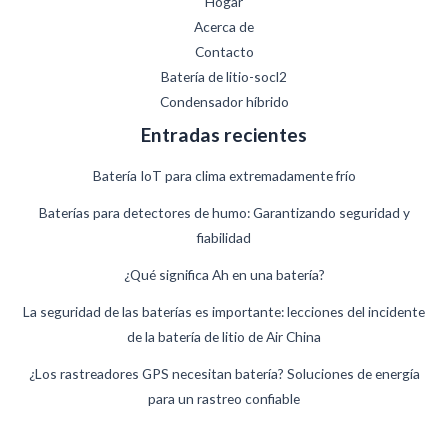
Hogar
Acerca de
Contacto
Batería de litio-socl2
Condensador híbrido
Entradas recientes
Batería IoT para clima extremadamente frío
Baterías para detectores de humo: Garantizando seguridad y
fiabilidad
¿Qué significa Ah en una batería?
German
La seguridad de las baterías es importante: lecciones del incidente
de la batería de litio de Air China
Danish
Swedish
¿Los rastreadores GPS necesitan batería? Soluciones de energía
para un rastreo confiable
French
Finnish