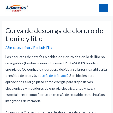
Saltar
Men
al
princ
contenido
Navegación
de
Curva de descarga de cloruro de
entradas
tionilo y litio
/
Sin categorizar
/ Por
Luis Ellis
Los paquetes de baterías o celdas de cloruro de tionilo de litio no
recargables (también conocido como ER o Li/SOCl2) brindan
energía de CC confiable y duradera debido a su larga vida útil y alta
densidad de energía.
batería de litio socl2
Son ideales para
aplicaciones a largo plazo como energía para dispositivos
electrónicos y medidores de energía eléctrica, agua y gas, y
especialmente como fuente de energía de respaldo para circuitos
integrados de memoria.
A continuación, veamos
curva de descarga de cloruro de