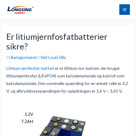
Spring
Hov
til
indhold
Indlægsnavigation
Er litiumjernfosfatbatterier
sikre?
/
Ukategoriseret
/ Ved
Louis Ellis
Lithium-jernfosfat-batteri
er et lithium-ion-batteri, der bruger
lithiumjernfosfat (LiFePO4) som katodemateriale og kulstof som
katodemateriale. Den nominelle spænding for en enkelt celle er 3,2
V, og afbrydelsesspændingen for opladningen er 3,6 V ~ 3,65 V.