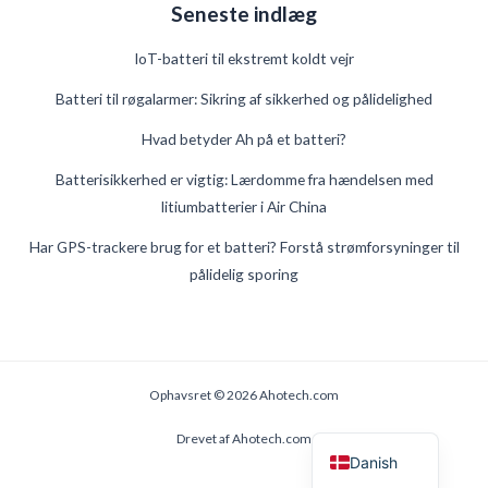
Seneste indlæg
IoT-batteri til ekstremt koldt vejr
Batteri til røgalarmer: Sikring af sikkerhed og pålidelighed
Hvad betyder Ah på et batteri?
German
Batterisikkerhed er vigtig: Lærdomme fra hændelsen med
litiumbatterier i Air China
Swedish
French
Har GPS-trackere brug for et batteri? Forstå strømforsyninger til
pålidelig sporing
Spanish
Finnish
Estonian
Russian
Ophavsret © 2026 Ahotech.com
English
Drevet af Ahotech.com
Danish