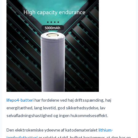
lifepo4-batteri
har fordelene ved høj driftsspænding, høj
energitæthed, lang levetid, god sikkerhedsydelse, lav
selvafladningshastighed og ingen hukommelseseffekt.
Den elektrokemiske ydeevne af katodematerialet
lithium-
jernfosfatbatteri
er relativt stabil, hvilket bestemmer, at den har en