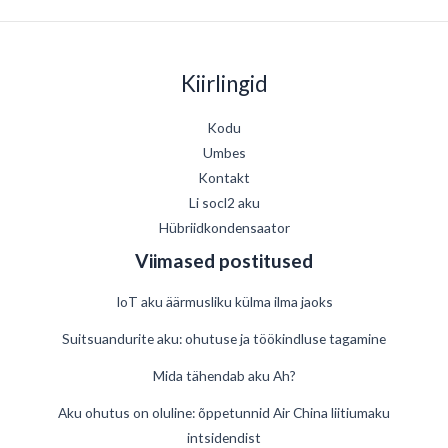
Kiirlingid
Kodu
Umbes
Kontakt
Li socl2 aku
Hübriidkondensaator
Viimased postitused
IoT aku äärmusliku külma ilma jaoks
Suitsuandurite aku: ohutuse ja töökindluse tagamine
Mida tähendab aku Ah?
German
Aku ohutus on oluline: õppetunnid Air China liitiumaku
intsidendist
Danish