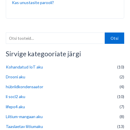
Kas unustasite parooli?
O
Otsi
t
s
Sirvige kategooriate järgi
i
Kohandatud IoT aku
(10)
:
Drooni aku
(2)
hübriidkondensaator
(4)
li socl2 aku
(10)
lifepo4 aku
(7)
Liitium-mangaan aku
(8)
Taaslaetav liitiumaku
(13)