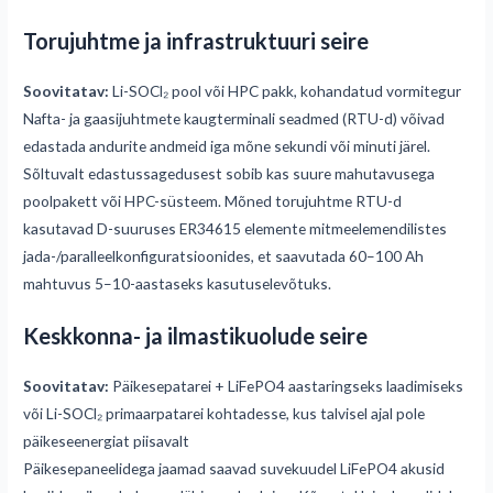
Torujuhtme ja infrastruktuuri seire
Soovitatav:
Li-SOCl₂ pool või HPC pakk, kohandatud vormitegur
Nafta- ja gaasijuhtmete kaugterminali seadmed (RTU-d) võivad
edastada andurite andmeid iga mõne sekundi või minuti järel.
Sõltuvalt edastussagedusest sobib kas suure mahutavusega
poolpakett või HPC-süsteem. Mõned torujuhtme RTU-d
kasutavad D-suuruses ER34615 elemente mitmeelemendilistes
jada-/paralleelkonfiguratsioonides, et saavutada 60–100 Ah
mahtuvus 5–10-aastaseks kasutuselevõtuks.
Keskkonna- ja ilmastikuolude seire
Soovitatav:
Päikesepatarei + LiFePO4 aastaringseks laadimiseks
või Li-SOCl₂ primaarpatarei kohtadesse, kus talvisel ajal pole
päikeseenergiat piisavalt
Päikesepaneelidega jaamad saavad suvekuudel LiFePO4 akusid