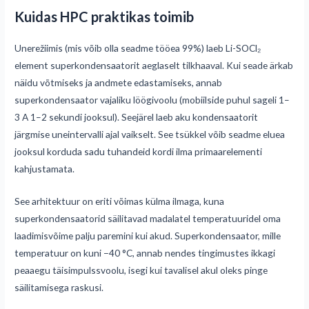
Kuidas HPC praktikas toimib
Unerežiimis (mis võib olla seadme tööea 99%) laeb Li-SOCl₂
element superkondensaatorit aeglaselt tilkhaaval. Kui seade ärkab
näidu võtmiseks ja andmete edastamiseks, annab
superkondensaator vajaliku löögivoolu (mobiilside puhul sageli 1–
3 A 1–2 sekundi jooksul). Seejärel laeb aku kondensaatorit
järgmise uneintervalli ajal vaikselt. See tsükkel võib seadme eluea
jooksul korduda sadu tuhandeid kordi ilma primaarelementi
kahjustamata.
See arhitektuur on eriti võimas külma ilmaga, kuna
superkondensaatorid säilitavad madalatel temperatuuridel oma
laadimisvõime palju paremini kui akud. Superkondensaator, mille
temperatuur on kuni −40 °C, annab nendes tingimustes ikkagi
peaaegu täisimpulssvoolu, isegi kui tavalisel akul oleks pinge
säilitamisega raskusi.