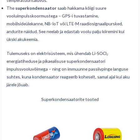
temperatuuritaluvus.
The
superkondensaator
saab hakkama kõigi suure
vooluimpulsskoormustega – GPS-i tuvastamine,
mobiilsideülekanne, NB-IoT või LTE-M raadiosignaalipursked,
andurite näidud. See neelab ja edastab voolu palju kiiremini kui
ükski akukeemia.
Tulemuseks on elektrisüsteem, mis ühendab Li-SOCl₂
energiatiheduse ja pikaealisuse superkondensaatori
impulssvooluvõimega – ning on immuunne passiivpinge languse
suhtes, kuna kondensaator reageerib koheselt, samal ajal kui aku
järele jõuab.
Superkondensaatorite tooted