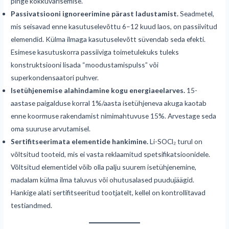
pinge kokkuvarisemise.
Passivatsiooni ignoreerimine pärast ladustamist.
Seadmetel,
mis seisavad enne kasutuselevõttu 6–12 kuud laos, on passiivitud
elemendid. Külma ilmaga kasutuselevõtt süvendab seda efekti.
Esimese kasutuskorra passiiviga toimetulekuks tuleks
konstruktsiooni lisada “moodustamispulss” või
superkondensaatori puhver.
Isetühjenemise alahindamine kogu energiaeelarves.
15-
aastase paigalduse korral 1%/aasta isetühjeneva akuga kaotab
enne koormuse rakendamist nimimahtuvuse 15%. Arvestage seda
oma suuruse arvutamisel.
Sertifitseerimata elementide hankimine.
Li-SOCl₂ turul on
võltsitud tooteid, mis ei vasta reklaamitud spetsifikatsioonidele.
Võltsitud elementidel võib olla palju suurem isetühjenemine,
madalam külma ilma taluvus või ohutusalased puudujäägid.
Hankige alati sertifitseeritud tootjatelt, kellel on kontrollitavad
testiandmed.