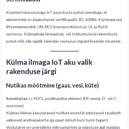
Kommertskasutusega IoT juurutuste puhul veenduge, et
elementidel on asjakohased sertifikaadid: IEC 60086-4 (primaarsed
liitiumelemendid), UN 38.3 (transpordiohutus), UL ja RoHS
vastavus. Külmaahela farmaatsia- või toiduohutuse rakenduste
puhul võib olla vajalik täiendav vastavus regulatiivsetele nõuetele.
Külma ilmaga IoT aku valik
rakenduse järgi
Nutikas mõõtmine (gaas, vesi, küte)
Soovitatav:
Li-SOCl₂ poolikujuline element (ER-seeria, D- või C-
suuruses)
Külmas kliimas kasutatavad nutikad arvestid edastavad tavaliselt
väikeseid andmepakette iga paari minuti kuni tunni tagant.
Voolutarve on unerežiimis mikroamprites ja edastuse ajal madalas