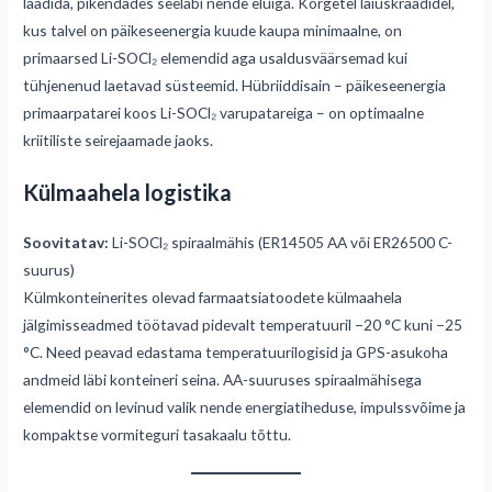
laadida, pikendades seeläbi nende eluiga. Kõrgetel laiuskraadidel,
kus talvel on päikeseenergia kuude kaupa minimaalne, on
primaarsed Li-SOCl₂ elemendid aga usaldusväärsemad kui
tühjenenud laetavad süsteemid. Hübriiddisain – päikeseenergia
primaarpatarei koos Li-SOCl₂ varupatareiga – on optimaalne
kriitiliste seirejaamade jaoks.
Külmaahela logistika
Soovitatav:
Li-SOCl₂ spiraalmähis (ER14505 AA või ER26500 C-
suurus)
Külmkonteinerites olevad farmaatsiatoodete külmaahela
jälgimisseadmed töötavad pidevalt temperatuuril −20 °C kuni −25
°C. Need peavad edastama temperatuurilogisid ja GPS-asukoha
andmeid läbi konteineri seina. AA-suuruses spiraalmähisega
elemendid on levinud valik nende energiatiheduse, impulssvõime ja
kompaktse vormiteguri tasakaalu tõttu.