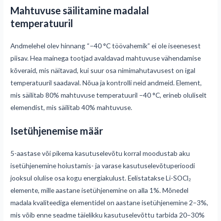
Mahtuvuse säilitamine madalal
temperatuuril
Andmelehel olev hinnang “−40 °C töövahemik” ei ole iseenesest
piisav. Hea mainega tootjad avaldavad mahtuvuse vähendamise
kõveraid, mis näitavad, kui suur osa nimimahutavusest on igal
temperatuuril saadaval. Nõua ja kontrolli neid andmeid. Element,
mis säilitab 80% mahtuvuse temperatuuril −40 °C, erineb oluliselt
elemendist, mis säilitab 40% mahtuvuse.
Isetühjenemise määr
5-aastase või pikema kasutuselevõtu korral moodustab aku
isetühjenemine hoiustamis- ja varase kasutuselevõtuperioodi
jooksul olulise osa kogu energiakulust. Eelistatakse Li-SOCl₂
elemente, mille aastane isetühjenemine on alla 1%. Mõnedel
madala kvaliteediga elementidel on aastane isetühjenemine 2–3%,
mis võib enne seadme täielikku kasutuselevõttu tarbida 20–30%