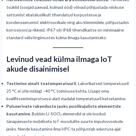
tsüklid (soojad päevad, külmad ööd) võivad põhjustada niiskuse
sattumist ebatäiuslikult tihendatud korpustesse ja
kondenseerumist elektroonikale ning aku klemmidele, põhjustades
korrosiooni ja rikkeid. IP67 või IP68 tihendikaitse on minimaalne
standard välistingimustes külma ilmaga kasutamiseks.
Levinud vead külma ilmaga IoT
akude disainimisel
Testimine ainult toatemperatuuril.
Laborikatsed temperatuuril
25 °C ei ütle midagi −40 °C toimivuse kohta. Lisage oma
kvalifitseerimisprotsessi alati madalal temperatuuril katsetamine.
Pulseerivate rakenduste jaoks poolikujuliste elementide
kasutamine.
Bobbin Li-SOCl₂ elemendid ei ole loodud
tänapäevaste mobiilsete IoT-moodulite suurte impulssvoolude
jaoks. Nende kasutamine ilma HPC-ta põhjustab edastuse ajal