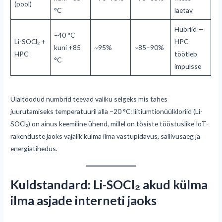
(pool)
°C
laetav
Hübriid —
−40 °C
Li-SOCl₂ +
HPC
kuni +85
~95%
~85–90%
HPC
töötleb
°C
impulsse
Ülaltoodud numbrid teevad valiku selgeks mis tahes
juurutamiseks temperatuuril alla −20 °C: liitiumtionüülkloriid (Li-
SOCl₂) on ainus keemiline ühend, millel on tõsiste tööstuslike IoT-
rakenduste jaoks vajalik külma ilma vastupidavus, säilivusaeg ja
energiatihedus.
Kuldstandard: Li-SOCl₂ akud külma
ilma asjade interneti jaoks