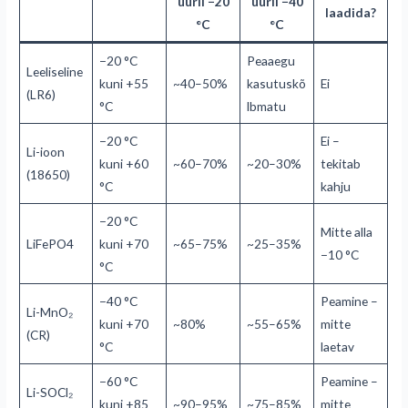
uuril −20
uuril −40
laadida?
°C
°C
−20 °C
Peaaegu
Leeliseline
kuni +55
~40–50%
kasutuskõ
Ei
(LR6)
°C
lbmatu
−20 °C
Ei –
Li-ioon
kuni +60
~60–70%
~20–30%
tekitab
(18650)
°C
kahju
−20 °C
Mitte alla
LiFePO4
kuni +70
~65–75%
~25–35%
−10 °C
°C
−40 °C
Peamine –
Li-MnO₂
kuni +70
~80%
~55–65%
mitte
(CR)
°C
laetav
−60 °C
Peamine –
Li-SOCl₂
kuni +85
~90–95%
~75–85%
mitte