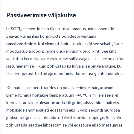
Passiveerimise väljakutse
Li-SOCl₂ elementidel on üks tuntud omadus, mida insenerid
peavad külma ilma konstruktsioonides arvestama:
passiveerimine
. Kui elementi hoiustatakse või see seisab jõude,
moodustub anoodi pinnale õhuke liitiumkloriidi kiht. See kiht
vastutab keemilise aine erakordse säilivusaja eest – see hoiab ära
isetühjenemise –, kuid põhjustab ka lühiajalise pingelanguse, kui
element pärast teatud aja möödumist koormusega ühendatakse.
Külmades temperatuurides on passiveerimine märgatavam.
Element, mida hoitakse temperatuuril –40 °C ja millele seejärel
koheselt antakse ülesanne anda kõrge impulssvoolu – näiteks
mobiilside andmepaketi edastamiseks –, võib sekundi murdosa
jooksul langeda alla ühendatud elektroonika tööpinge. See võib
põhjustada seadme lähtestamise või edastuse ebaõnnestumise.