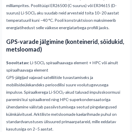
milliamprites. Poolitüüpi ER26500 (C-suurus) või ER34615 (D-
suurus) Li-SOCl₂ aku suudab neid arvesteid toita 10–20 aastat
temperatuuril kuni −40 °C. Pooli konstruktsioon maksimeerib
energiatihedust selle väikese energiatarbega profiili jaoks.
GPS-varade jälgimine (konteinerid, sõidukid,
metsloomad)
Soovitatav:
Li-SOCl₂ spiraalhaavaga element + HPC või ainult
spiraalhaavaga element
GPS-jälgijad vajavad satelliitide tuvastamiseks ja
mobiilsideülekandeks perioodilisi suure voolutugevusega
impulsse. Spiraalkerega Li-SOCl₂-akud taluvad impulsskoormusi
paremini kui spiraalkered ning HPC-superkondensaatoriga
ühendamine välistab passiivstumisega seotud pingelangused
külmkäivitusel. Arktiliste metsloomade kaelarihmade puhul on
standardvarustuses ülisuured primaarpatareid, mille eeldatav
kasutusiga on 2–5 aastat.