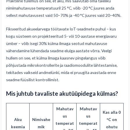
Praktiline tulemus on see, et aku, mis saavutab oma täieliku
nimimahutavuse temperatuuril 25 °C, võib -20 °C juures anda
sellest mahutavusest vaid 50–70% ja -40 °C juures vaid 20–40%.
Fikseeritud akueelarvega töötavate IoT-seadmete puhul – kus
kogu süsteem on projekteeritud 5- või 10-aastase energiavaru
ümber – võib isegi 30% külma ilmaga seotud mahutavuse
vähendamine lühendada seadme eluiga aastate võrra. Veelgi
hullem on see, et külma ilmaga kaasnev pingelangus võib
põhjustada mikrokontrollerite ja raadiomoodulite lähtestamise,
tekitades vaikseid andmelünki, mida ei pruugita avastada enne
seadme füüsilist kontrollimist.
Mis juhtub tavaliste akutüüpidega külmas?
Mahutav
Mahutav
Kas alla 0
us
us
Aku
Nimivahe
°C on
temperat
temperat
keemia
mik
ohutu