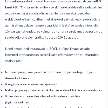
Liitiumtionüülkloriidi akud töötavad usaldusväärselt alates
−60 °C
kuni +85 °C
– vahemik, millega ükski teine laialdaselt saadaval olev
akude keemia ei suuda võistelda. Nende veevaba (veevaba)
elektrolüüt ei külmu, liitiummetallanood säilitab reaktsioonivõime
äärmiselt madalatel temperatuuridel ja isetühjenemise kiirus alla
1% aastas tähendab, et külmunud tundra seirejaamas paigaldatud
seade võib ühe elemendiga töötada 10–15 aastat.
Need omadused muudavad Li-SOCl₂-i külma ilmaga asjade
interneti standardseks toiteallikaks erinevates tööstusharudes,
sealhulgas:
Nutikas gaasi-, vee- ja küttemõõtmine Põhjamaade ja Põhja-
Ameerika kliimas
Kaugilma ja keskkonna seirejaamad
Nafta- ja gaasijuhtmete terviklikkuse andurid Arktika piirkondades
Külmutuskonteinerites olevad külmaahela logistika
jälgimisseadmed