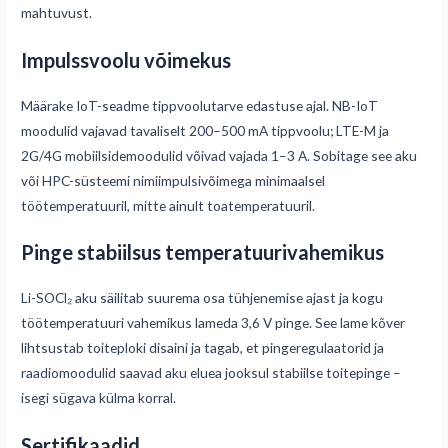
mahtuvust.
Impulssvoolu võimekus
Määrake IoT-seadme tippvoolutarve edastuse ajal. NB-IoT
moodulid vajavad tavaliselt 200–500 mA tippvoolu; LTE-M ja
2G/4G mobiilsidemoodulid võivad vajada 1–3 A. Sobitage see aku
või HPC-süsteemi nimiimpulsivõimega minimaalsel
töötemperatuuril, mitte ainult toatemperatuuril.
Pinge stabiilsus temperatuurivahemikus
Li-SOCl₂ aku säilitab suurema osa tühjenemise ajast ja kogu
töötemperatuuri vahemikus lameda 3,6 V pinge. See lame kõver
lihtsustab toiteploki disaini ja tagab, et pingeregulaatorid ja
raadiomoodulid saavad aku eluea jooksul stabiilse toitepinge –
isegi sügava külma korral.
Sertifikaadid