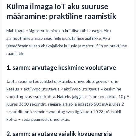
Külma ilmaga IoT aku suuruse
määramine: praktiline raamistik
Mahtuvuse õige arvutamine on kriitilise tähtsusega. Aku
alamõõtmine annab seadmele juurutamise ajal rikke. Aku
ülemõõtmine lisab ebavajalikke kulusid ja mahtu. Siin on praktiline
raamistik:
1. samm: arvutage keskmine voolutarve
Jaota seadme töötsükkel olekuteks: unevoolutugevus × une
kestus + aktiivvoolutugevus × aktiivvoolutugevus = keskmine
voolutugevus tsükli kohta. Näiteks jälgijal, mis on uneolekus 10 µA
juures 3600 sekundit, seejärel ärkab ja edastab 500 mA juures 2
sekundit, on keskmine voolutugevus ligikaudu 10,28 µA tsükli
kohta – seda peamiselt uneolekus.
2. samm: arvutage vajalik koguenergia