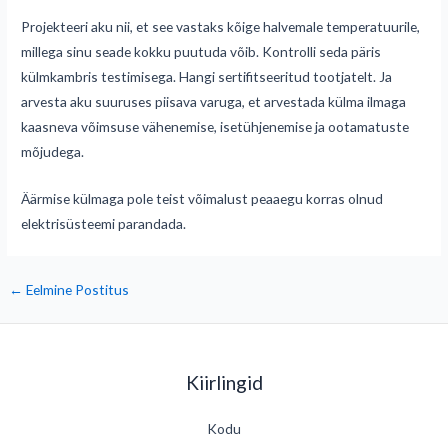
Projekteeri aku nii, et see vastaks kõige halvemale temperatuurile,
millega sinu seade kokku puutuda võib. Kontrolli seda päris
külmkambris testimisega. Hangi sertifitseeritud tootjatelt. Ja
arvesta aku suuruses piisava varuga, et arvestada külma ilmaga
kaasneva võimsuse vähenemise, isetühjenemise ja ootamatuste
mõjudega.
Äärmise külmaga pole teist võimalust peaaegu korras olnud
elektrisüsteemi parandada.
←
Eelmine Postitus
Kiirlingid
Kodu