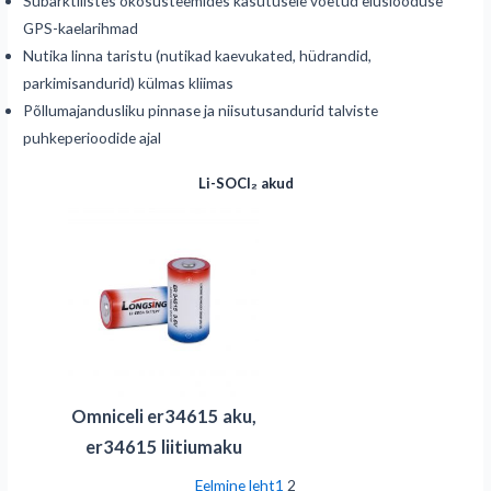
Subarktilistes ökosüsteemides kasutusele võetud eluslooduse
GPS-kaelarihmad
Nutika linna taristu (nutikad kaevukated, hüdrandid,
parkimisandurid) külmas kliimas
Põllumajandusliku pinnase ja niisutusandurid talviste
puhkeperioodide ajal
Li-SOCl₂ akud
Omniceli er34615 aku,
er34615 liitiumaku
Eelmine leht
1
2