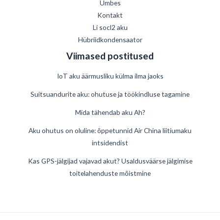
Umbes
Kontakt
Li socl2 aku
Hübriidkondensaator
Viimased postitused
IoT aku äärmusliku külma ilma jaoks
Suitsuandurite aku: ohutuse ja töökindluse tagamine
Mida tähendab aku Ah?
German
Aku ohutus on oluline: õppetunnid Air China liitiumaku
intsidendist
Danish
Swedish
Kas GPS-jälgijad vajavad akut? Usaldusväärse jälgimise
toitelahenduste mõistmine
French
Spanish
Finnish