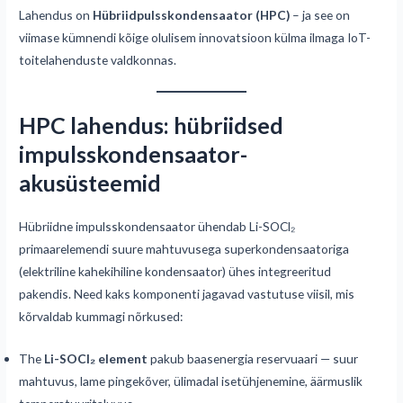
Lahendus on
Hübriidpulsskondensaator (HPC)
– ja see on
viimase kümnendi kõige olulisem innovatsioon külma ilmaga IoT-
toitelahenduste valdkonnas.
HPC lahendus: hübriidsed
impulsskondensaator-
akusüsteemid
Hübriidne impulsskondensaator ühendab Li-SOCl₂
primaarelemendi suure mahtuvusega superkondensaatoriga
(elektriline kahekihiline kondensaator) ühes integreeritud
pakendis. Need kaks komponenti jagavad vastutuse viisil, mis
kõrvaldab kummagi nõrkused:
The
Li-SOCl₂ element
pakub baasenergia reservuaari — suur
mahtuvus, lame pingekõver, ülimadal isetühjenemine, äärmuslik