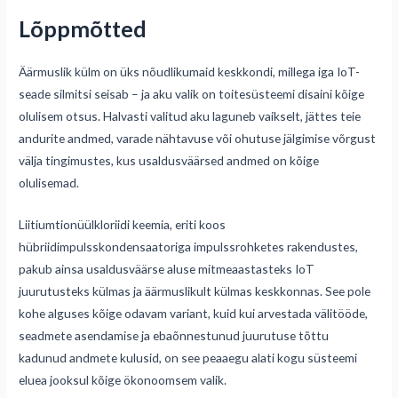
Lõppmõtted
Äärmuslik külm on üks nõudlikumaid keskkondi, millega iga IoT-
seade silmitsi seisab – ja aku valik on toitesüsteemi disaini kõige
olulisem otsus. Halvasti valitud aku laguneb vaikselt, jättes teie
andurite andmed, varade nähtavuse või ohutuse jälgimise võrgust
välja tingimustes, kus usaldusväärsed andmed on kõige
olulisemad.
Liitiumtionüülkloriidi keemia, eriti koos
hübriidimpulsskondensaatoriga impulssrohketes rakendustes,
pakub ainsa usaldusväärse aluse mitmeaastasteks IoT
juurutusteks külmas ja äärmuslikult külmas keskkonnas. See pole
kohe alguses kõige odavam variant, kuid kui arvestada välitööde,
seadmete asendamise ja ebaõnnestunud juurutuse tõttu
kadunud andmete kulusid, on see peaaegu alati kogu süsteemi
eluea jooksul kõige ökonoomsem valik.