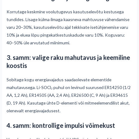
Korrutage keskmine voolutugevus kasutuselevõtu kestusega
tundides. Lisage külma ilmaga kaasneva mahtuvuse vähendamise
varu 20–30%, kasutuselevõtu ajal tekkivate isetühjenemise varu
10% ja eluea lõpu pingekatkestuskadude varu 10%. Koguvaru:
40–50% üle arvutatud miinimumi.
3. samm: valige raku mahutavus ja keemiline
koostis
Sobitage kogu energiavajadus saadaolevate elementide
mahutavusega. Li-SOCl₂ puhul on levinud suurused ER14250 (1/2
AA, 1,2 Ah), ER14505 (AA, 2,4 Ah), ER26500 (C, 9 Ah) ja ER34615
(D, 19 Ah). Kasutage ühte D-elementi või mitmeelemendilist akut,
olenevalt energiavajadusest.
4. samm: kontrollige impulsi võimekust