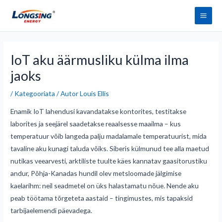
Mine
Pea
sisu
juurde
Postituse
navigeerimine
IoT aku äärmusliku külma ilma
jaoks
/
Kategooriata
/ Autor
Louis Ellis
Enamik IoT lahendusi kavandatakse kontorites, testitakse
laborites ja seejärel saadetakse reaalsesse maailma – kus
temperatuur võib langeda palju madalamale temperatuurist, mida
tavaline aku kunagi taluda võiks. Siberis külmunud tee alla maetud
nutikas veearvesti, arktiliste tuulte käes kannatav gaasitorustiku
andur, Põhja-Kanadas hundil olev metsloomade jälgimise
kaelarihm: neil seadmetel on üks halastamatu nõue. Nende aku
peab töötama tõrgeteta aastaid – tingimustes, mis tapaksid
tarbijaelemendi päevadega.