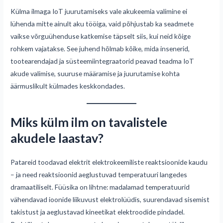
Külma ilmaga IoT juurutamiseks vale akukeemia valimine ei
lühenda mitte ainult aku tööiga, vaid põhjustab ka seadmete
vaikse võrguühenduse katkemise täpselt siis, kui neid kõige
rohkem vajatakse. See juhend hõlmab kõike, mida insenerid,
tootearendajad ja süsteemiintegraatorid peavad teadma IoT
akude valimise, suuruse määramise ja juurutamise kohta
äärmuslikult külmades keskkondades.
Miks külm ilm on tavalistele
akudele laastav?
Patareid toodavad elektrit elektrokeemiliste reaktsioonide kaudu
– ja need reaktsioonid aeglustuvad temperatuuri langedes
dramaatiliselt. Füüsika on lihtne: madalamad temperatuurid
vähendavad ioonide liikuvust elektrolüüdis, suurendavad sisemist
takistust ja aeglustavad kineetikat elektroodide pindadel.