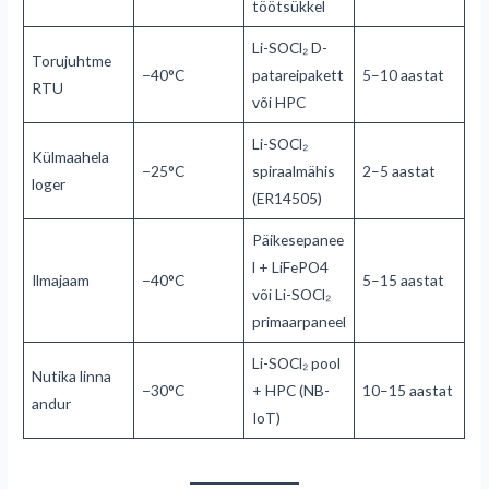
töötsükkel
Li-SOCl₂ D-
Torujuhtme
−40°C
patareipakett
5–10 aastat
RTU
või HPC
Li-SOCl₂
Külmaahela
−25°C
spiraalmähis
2–5 aastat
loger
(ER14505)
Päikesepanee
l + LiFePO4
Ilmajaam
−40°C
5–15 aastat
või Li-SOCl₂
primaarpaneel
Li-SOCl₂ pool
Nutika linna
−30°C
+ HPC (NB-
10–15 aastat
andur
IoT)