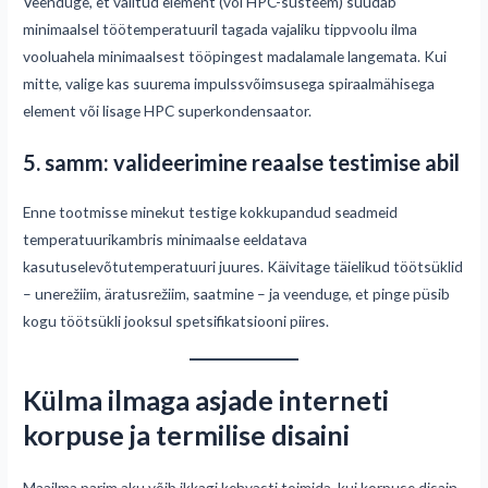
Veenduge, et valitud element (või HPC-süsteem) suudab
minimaalsel töötemperatuuril tagada vajaliku tippvoolu ilma
vooluahela minimaalsest tööpingest madalamale langemata. Kui
mitte, valige kas suurema impulssvõimsusega spiraalmähisega
element või lisage HPC superkondensaator.
5. samm: valideerimine reaalse testimise abil
Enne tootmisse minekut testige kokkupandud seadmeid
temperatuurikambris minimaalse eeldatava
kasutuselevõtutemperatuuri juures. Käivitage täielikud töötsüklid
– unerežiim, äratusrežiim, saatmine – ja veenduge, et pinge püsib
kogu töötsükli jooksul spetsifikatsiooni piires.
Külma ilmaga asjade interneti
korpuse ja termilise disaini
Maailma parim aku võib ikkagi kehvasti toimida, kui korpuse disain