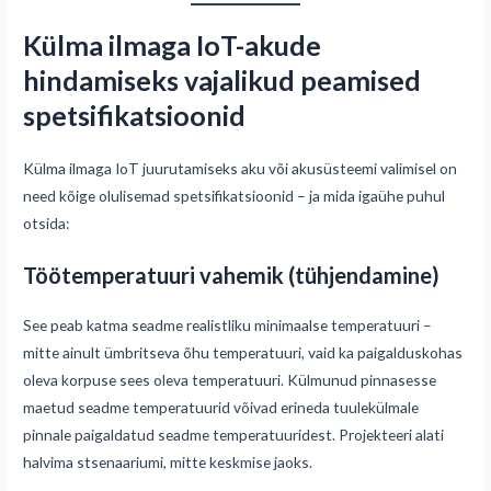
Külma ilmaga IoT-akude
hindamiseks vajalikud peamised
spetsifikatsioonid
Külma ilmaga IoT juurutamiseks aku või akusüsteemi valimisel on
need kõige olulisemad spetsifikatsioonid – ja mida igaühe puhul
otsida:
Töötemperatuuri vahemik (tühjendamine)
See peab katma seadme realistliku minimaalse temperatuuri –
mitte ainult ümbritseva õhu temperatuuri, vaid ka paigalduskohas
oleva korpuse sees oleva temperatuuri. Külmunud pinnasesse
maetud seadme temperatuurid võivad erineda tuulekülmale
pinnale paigaldatud seadme temperatuuridest. Projekteeri alati
halvima stsenaariumi, mitte keskmise jaoks.