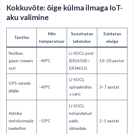
Kokkuvõte: õige külma ilmaga IoT-
aku valimine
Min
Soovitatav
Eeldatav
Taotlus
temperatuur
lahendus
eluiga
Nutikas
Li-SOCl₂ pool
gaasi-/veearv
−40°C
(ER26500 /
10–20 aastat
esti
ER34615)
Li-SOCl₂
GPS-varade
−40°C
spiraalmähis
3–7 aastat
jälgija
+ HPC
Li-SOCl₂
Arktika
kohandatud
metsloomade
−50°C
pakk,
2–5 aastat
kaelarihm
ülimadala