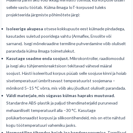
sellele vastu töötab. Külma ilmaga IoT-korpused tuleks
projekteerida järgmiste põhimõtete järgi:
Isoleerige akupesa
otsese kokkupuute eest külmade pindadega,
kasutades suletud pooridega vahtu (Armaflex, Ensolite või
sarnane). Isegi mõnekraadine termiline puhverdamine võib oluliselt
parandada külma ilmaga toimetulekut.
Kasutage seadme enda soojust.
Mikrokontroller, raadiomoodul
ja isegi aku tühjenemisreaktsioon tekitavad vähesel määral
soojust. Hästi isoleeritud korpus püüab selle soojuse kinni ja hoiab
sisetemperatuuri ümbritsevast temperatuurist soojemana –
mõnikord 5–15 °C võrra, mis võib aku jõudlust oluliselt parandada.
Väldi materjale, mis sügavas külmas hapraks muutuvad.
Standardne ABS-plastik ja paljud tihendimaterjalid purunevad
mehaaniliselt temperatuuril alla −30 °C. Kasutage
polükarbonaadist korpusi ja silikoontihendeid, mis on ette nähtud
kogu töötemperatuuri vahemiku jaoks.
Hermeetiline tihendus hoiab ära kondenseerumise.
Termilised