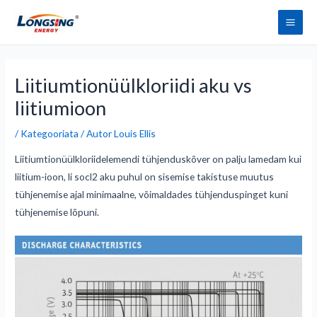
Mine
Pea
sisu
juurde
Postituse
navigeerimine
Liitiumtionüülkloriidi aku vs
liitiumioon
/
Kategooriata
/ Autor
Louis Ellis
Liitiumtionüülkloriidelemendi tühjenduskõver on palju lamedam kui
liitium-ioon, li socl2 aku puhul on sisemise takistuse muutus
tühjenemise ajal minimaalne, võimaldades tühjenduspinget kuni
tühjenemise lõpuni.