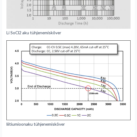
Li SoCl2 aku tühjenemiskõver
liitiumioonaku tühjenemiskõver