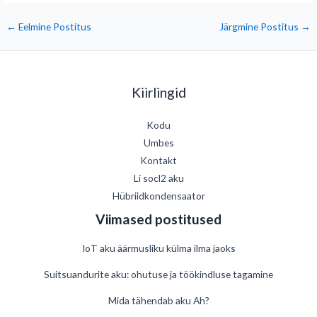
←
Eelmine Postitus
Järgmine Postitus
→
Kiirlingid
Kodu
Umbes
Kontakt
Li socl2 aku
Hübriidkondensaator
Viimased postitused
IoT aku äärmusliku külma ilma jaoks
Suitsuandurite aku: ohutuse ja töökindluse tagamine
Mida tähendab aku Ah?